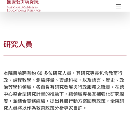
國家教育研究院-研究成果典藏庫
開
研究人員
本院目前聘有約 60 多位研究人員，其研究專長包含教育行
政、課程教學、測驗評量、資訊科技，以及語言、歷史、政
治等學科領域，各自負有研究發展與行政服務之職責。在跨
中心整合型研究計畫的推動下，藉領域專長互補強化研究深
度，並結合實務經驗，提出具體行動方案回應政策，全院研
究人員將以作為教育政策分析專家自許。