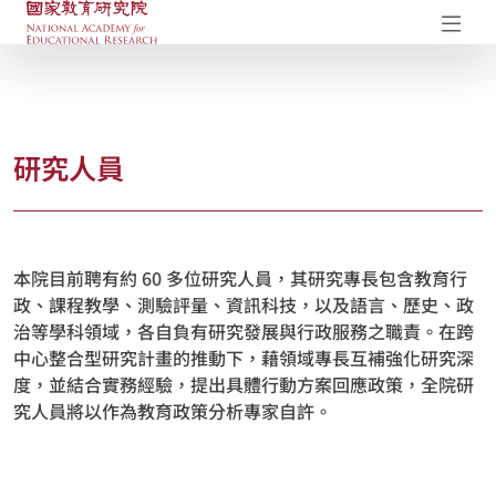
國家教育研究院-研究成果典藏庫
開
研究人員
本院目前聘有約 60 多位研究人員，其研究專長包含教育行
政、課程教學、測驗評量、資訊科技，以及語言、歷史、政
治等學科領域，各自負有研究發展與行政服務之職責。在跨
中心整合型研究計畫的推動下，藉領域專長互補強化研究深
度，並結合實務經驗，提出具體行動方案回應政策，全院研
究人員將以作為教育政策分析專家自許。