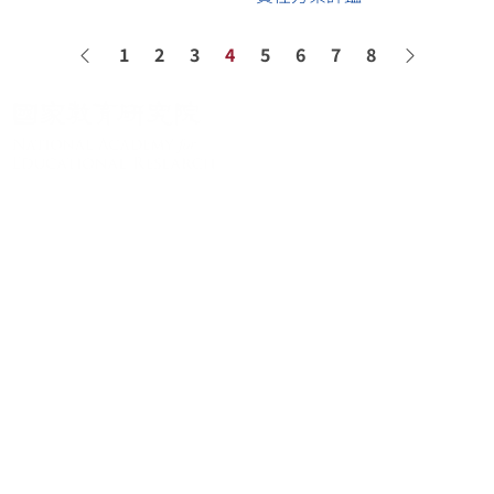
1
2
3
4
5
6
7
8
上一頁
下一頁
關於系統
系統簡介
最新消息
學術資源
進階檢索
學術著作