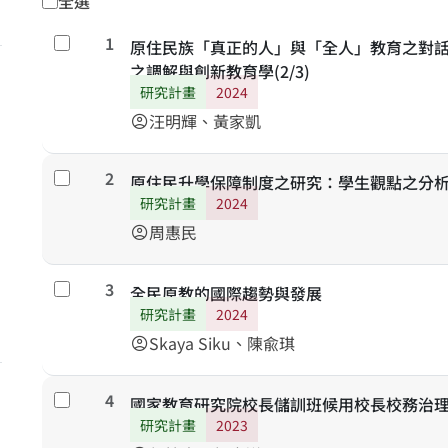
全選
1
勾選
原住民族「真正的人」與「全人」教育之對
之調解與創新教育學(2/3)
研究計畫
2024
汪明輝、黃家凱
account_circle
2
勾選
原住民升學保障制度之研究：學生觀點之分
研究計畫
2024
周惠民
account_circle
3
勾選
全民原教的國際趨勢與發展
研究計畫
2024
Skaya Siku、陳兪琪
account_circle
4
勾選
國家教育研究院校長儲訓班候用校長校務治
研究計畫
2023