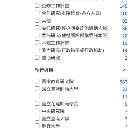
委辦工作計畫
145
合作研究(本院經費-各方人員)
110
其他
92
委託研究(經採購委託他機構人員)
36
委託研究(他機關經採購委託本院)
20
本院工作計畫
19
委辦研究(行政指示或行政協助)
14
補助研究
2
執行機構
國家教育研究院
983
國立臺灣師範大學
31
-
11
國立花蓮師範學院
9
中央研究院
7
國立臺南大學
7
靜宜大學
7