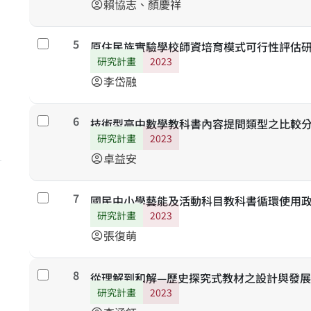
賴協志、顏慶祥
account_circle
5
勾選
原住民族實驗學校師資培育模式可行性評估
研究計畫
2023
李岱融
account_circle
6
勾選
技術型高中數學教科書內容提問類型之比較
研究計畫
2023
卓益安
account_circle
7
勾選
國民中小學藝能及活動科目教科書循環使用
研究計畫
2023
張復萌
account_circle
8
勾選
從理解到和解—歷史探究式教材之設計與發展
研究計畫
2023