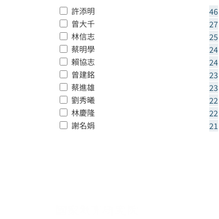
許添明
46
曾大千
27
林信志
25
蔡明學
24
賴協志
24
曾建銘
23
蔡進雄
23
劉秀曦
22
林慶隆
22
謝名娟
21
:::