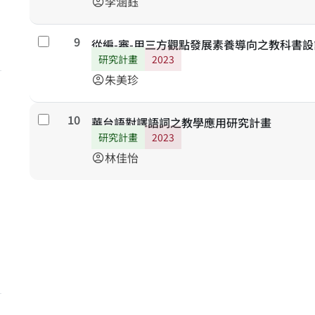
李涵鈺
account_circle
9
勾選
從編-審-用三方觀點發展素養導向之教科書
研究計畫
2023
朱美珍
account_circle
10
勾選
華台語對譯語詞之教學應用研究計畫
研究計畫
2023
林佳怡
account_circle