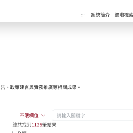
成果典藏庫
:::
系統簡介
進階檢
報告、政策建言與實務推廣等相關成果。
不限欄位
總共找到
1126
筆結果