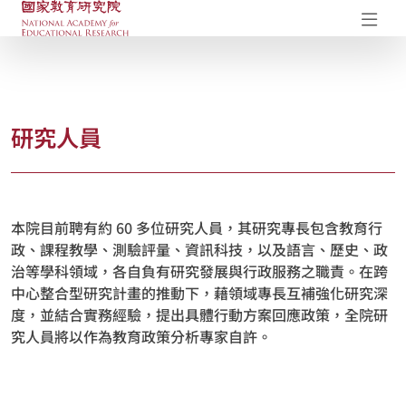
國家教育研究院-研究成果典藏庫
開
研究人員
本院目前聘有約 60 多位研究人員，其研究專長包含教育行
政、課程教學、測驗評量、資訊科技，以及語言、歷史、政
治等學科領域，各自負有研究發展與行政服務之職責。在跨
中心整合型研究計畫的推動下，藉領域專長互補強化研究深
度，並結合實務經驗，提出具體行動方案回應政策，全院研
究人員將以作為教育政策分析專家自許。