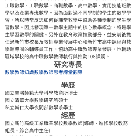
工職數學、工職數學、商職數學、高中數學、實用技能班數
學以及產業專班數學。因為面對過不同學制的學生的數學學
習，所以時常反思如何從課堂教學中幫助各種學制的學生學
習數學。因此發現單一數學主題中的核心數學概念，將是學
生學習數學的關鍵。另外在教育政策推動部分，益安前後擔
任過新竹市校長及教師專業發展中心和新竹市高中課程與教
學輔導團的輔導員工作，協助高中職教師專業發展，也輔助
區域學校的高中職數學教師執行與推動108課綱。
研究專長
數學教師知識
數學教師思考
課堂觀察
學歷
國立臺灣師範大學科學教育所博士
國立清華大學數學研究所碩士
私立輔仁大學夜間部數學系學士
經歷
國立新竹高級工業職業學校數學教師(導師、進修學校教務
組長、綜合高中主任)