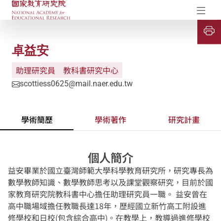
國家教育研究院-研究成果典藏庫
開
卓益安
助理研究員
教科書研究中心
scottiess0625@mail.naer.edu.tw
學術簡歷
學術著作
研究計畫
個人簡介
益安畢業於國立臺灣師範大學科學教育研究所，研究專長為
數學教師知識、數學教師思考以及課堂觀察研究，目前於國
家教育研究院教科書中心擔任助理研究員一職。 益安曾在
高中職場域擔任教職長達18年，歷經國立新竹高工附設進
修學校和日校(包含綜合高中)。在教學上，教導過進修學校