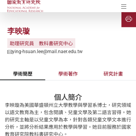
國家教育研究院-研究成果典藏庫
開
李映璇
助理研究員
教科書研究中心
ying-hsuan.lee@mail.naer.edu.tw
學術簡歷
學術著作
研究計畫
個人簡介
李映璇為美國華盛頓州立大學教學與學習系博士，研究領域
以語文教育為主，包含閱讀、兒童文學及第二語言習得。她
的研究主軸是以兒童文學為本，針對各類兒童文學文本進行
分析，並將分析結果應用於教學與學習。她目前服務於國家
教育研究院教科書研究中心。