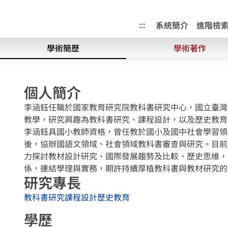
成果典藏庫
:::
系統簡介
進階檢
學術簡歷
學術著作
個人簡介
李涵鈺任職於國家教育研究院教科書研究中心，國立臺灣
教學，研究興趣為教科書研究、課程設計，以及歷史教育
李涵鈺具國小教師資格，曾任教於國小及國中社會學習領域
後，協辦國語文領域、社會領域教科書審查與研究。目前
力探討教材設計研究、國際發展趨勢及比較、歷史思維，
係，連結學理與實務，期許持續厚植教科書與教材研究的
研究專長
教科書研究
課程設計
歷史教育
學歷