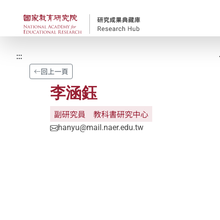
跳到主要內容
國家教育研究院-研究
:::
回上一頁
李涵鈺
副研究員
教科書研究中心
hanyu@mail.naer.edu.tw