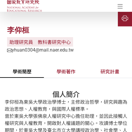
國家教育研究院-研究成果典藏庫
開
李仰桓
助理研究員
教科書研究中心
yhuan0304@mail.naer.edu.tw
學術簡歷
學術著作
研究計畫
個人簡介
李仰桓為東吳大學政治學博士，主修政治哲學，研究興趣為
政治思想、人權教育，與國際人權標準。
曾於東吳大學張佛泉人權研究中心擔任助理，並因此接觸人
權研究與人權教育，開啟對人權議題的關心。攻讀博士學位
期間，於東吳大學及臺北市立大學講授政治學、社會學、人