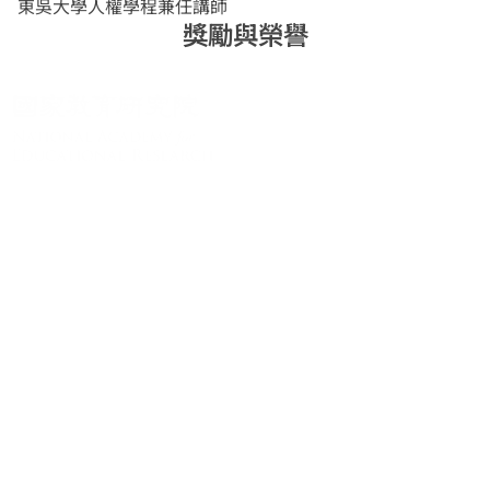
東吳大學人權學程兼任講師
獎勵與榮譽
關於系統
系統簡介
最新消息
學術資源
進階檢索
學術著作