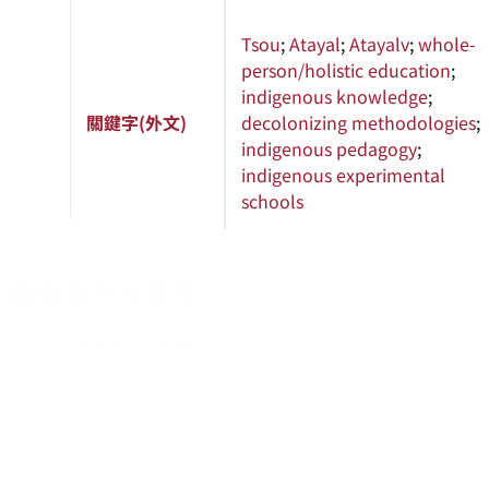
Tsou
;
Atayal
;
Atayalv
;
whole-
person/holistic education
;
indigenous knowledge
;
關鍵字(外文)
decolonizing methodologies
;
indigenous pedagogy
;
indigenous experimental
schools
關於系統
系統簡介