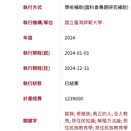
執行方式
學術補助(國科會專題研究補助)
執行機構/單位
國立臺灣師範大學
-
年度
2024
執行期程(起)
2024-01-01
執行期程(訖)
2024-12-31
執行狀態
已結案
計畫經費
1239000
鄒族
;
泰雅族
;
真正的人
;
全人教
關鍵字
育
;
原住民知識
;
解殖方法論
;
原
住民族教育學
;
原住民族教育學