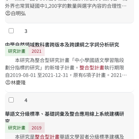
外界也常質疑國中1,200字的數量與選字內容的合理性。
因此本研究之
白明弘
整
合
型
計
畫
採用了築基於多種語
account_circle
3
勾選
中學自然領域教科書跨版本及跨課綱之字詞分析研究
研究計畫
2021
本研究為整合型研究計畫「中小學國語文學習階段
劃分指標的研究」的新增子計畫。
整
合
型
計
畫
執行期限
自2019-08-01 至2021-12-31，原有6項子計畫。2021年
再增加4項子計畫，本研究為子
林慶隆
account_circle
4
勾選
華語文分級標準、基礎詞彙及整合應用線上系統建構研
究
研究計畫
2019
本研究是
整
合
型
計
畫
華語文學習者分級標準建構及