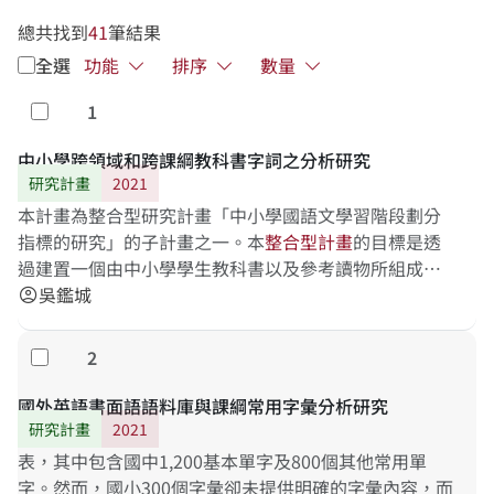
總共找到
41
筆結果
全選
功能
排序
數量
1
勾選
中小學跨領域和跨課綱教科書字詞之分析研究
研究計畫
2021
本計畫為整合型研究計畫「中小學國語文學習階段劃分
指標的研究」的子計畫之一。本
整
合
型
計
畫
的目標是透
過建置一個由中小學學生教科書以及參考讀物所組成的
語料庫，了解各學習階段之現況，且按照語料庫中之頻
吳鑑城
account_circle
率、涵
2
勾選
國外英語書面語語料庫與課綱常用字彙分析研究
研究計畫
2021
表，其中包含國中1,200基本單字及800個其他常用單
字。然而，國小300個字彙卻未提供明確的字彙內容，而