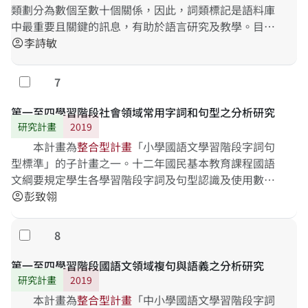
類劃分為數個至數十個關係，因此，詞類標記是語料庫
中最重要且關鍵的訊息，有助於語言研究及教學。目前
國內不少語料庫（包括本
李詩敏
整
合
型
計
畫
所建置的「華語文
account_circle
語料庫
7
勾選
第一至四學習階段社會領域常用字詞和句型之分析研究
研究計畫
2019
本計畫為
整
合
型
計
畫
「小學國語文學習階段字詞句
型標準」的子計畫之一。十二年國民基本教育課程國語
文綱要規定學生各學習階段字詞及句型認識及使用數
量，但並沒有任何文獻或資料提供明確的漢字、詞語、
彭致翎
account_circle
句型等之
8
勾選
第一至四學習階段國語文領域複句與語義之分析研究
研究計畫
2019
本計畫為
整
合
型
計
畫
「中小學國語文學習階段字詞