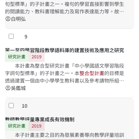
句型標準」的子計畫之一。複句的學習直接影響到學生
的閱讀能力、教科書理解能力及寫作表達能力等。故在
中小學學習階段中，複句的學習不僅是國語文核心素養
白明弘
account_circle
培育的
9
勾選
第一至四學習階段教學語料庫的建置技術及應用之研究
研究計畫
2019
本計畫為整合型研究計畫「中小學國語文學習階段
字詞句型標準」的子計畫之一。本
整
合
型
計
畫
的目標是
透過建置一個由中小學學生教科書以及參考讀物所組成
的語料庫，並按照語料庫中頻率以及專家學者的建議，
吳鑑城
account_circle
對各個
10
勾選
教師教學評量專業成長有效機制
研究計畫
2019
本子計畫主要之目的為發展素養導向教學評量培訓