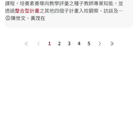
課程，培養素養導向教學評量之種子教師專業知能，並
透過
整
合
型
計
畫
之其他四個子計畫入校觀察、訪談及記
錄種子教師教學評量之實施歷程，發掘素養導向教學評
陳世文、黃茂在
account_circle
量之成
1
2
3
4
5
第一頁
上一頁
下一頁
最後一頁
關於系統
系統簡介
最新消息