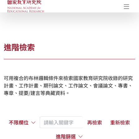
國家教育研究院-研究成果典藏庫
開
進階檢索
可用複合的布林邏輯條件來檢索國家教育研究院收錄的研究
計畫、工作計畫、期刊論文、工作論文、會議論文、專書、
專章、提要/建言等典藏資料。
不限欄位
再檢索
重新檢索
進階篩選