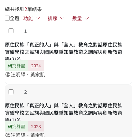
總共找到
2
筆結果
全選
功能
排序
數量
1
勾選
原住民族「真正的人」與「全人」教育之對話原住民族
實驗學校之民族與國民雙重知識教育之調解與創新教育
學(2/3)
研究計畫
2024
汪明輝、黃家凱
account_circle
2
勾選
原住民族「真正的人」與「全人」教育之對話原住民族
實驗學校之民族與國民雙重知識教育之調解與創新教育
學(1/3)
研究計畫
2023
汪明輝、黃家凱
account_circle