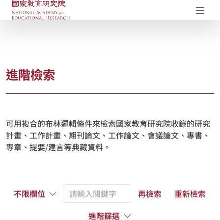
國家教育研究院-研究成果典藏庫
開
進階檢索
可用複合的布林邏輯條件來檢索國家教育研究院收錄的研究
計畫、工作計畫、期刊論文、工作論文、會議論文、專書、
專章、提要/建言等典藏資料。
不限欄位
再檢索
重新檢索
進階篩選