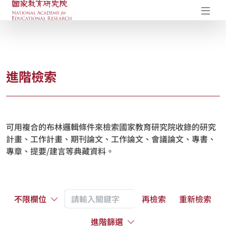
國家教育研究院-研究成果典藏庫
開
進階檢索
可用複合的布林邏輯條件來檢索國家教育研究院收錄的研究
計畫、工作計畫、期刊論文、工作論文、會議論文、專書、
專章、提要/建言等典藏資料。
不限欄位
再檢索
重新檢索
進階篩選