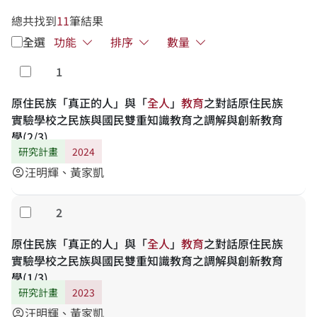
總共找到
11
筆結果
全選
功能
排序
數量
1
勾選
原住民族「真正的人」與「
全
人
」
教
育
之對話原住民族
實驗學校之民族與國民雙重知識教育之調解與創新教育
學(2/3)
研究計畫
2024
汪明輝、黃家凱
account_circle
2
勾選
原住民族「真正的人」與「
全
人
」
教
育
之對話原住民族
實驗學校之民族與國民雙重知識教育之調解與創新教育
學(1/3)
研究計畫
2023
汪明輝、黃家凱
account_circle