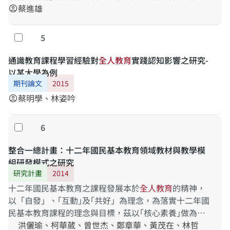
機會、營造
蔡進雄
全
人
教
育
的學習環境、適性輔導；(四)國立
account_circle
高……中校長辦學績效評估在國家課程檢核重點之「課
程設計與實施」方面較少著墨於提供多元選修課程、 規
5
勾選
劃
全
人
教
育
的課程設計與活動、落實彈性學習課程教
學、回應十二年國教課綱之核心素養、協助教師課程協
通識教育課程學習經驗對
全
人
教
育
實踐認知影響之研究-
調機制及中層課……取有效學習評量方式及評量回應核
以某大學為例
心素養、落實以證據為本的學生學習評量、營造
全
人
教
期刊論文
2015
育
的校園環境等。 依據研究結論，提出以下主要建
蔡明學、林姿吟
account_circle
議：(一)國家課程檢核重點融入於高中校務評鑑指標內容
方面可持續評估其成
6
勾選
整合一總計畫：十二年國民基本教育領域教材與教學模
組研發模式之研究
研究計畫
2014
十二年國民基本教育之課程發展本於
全
人
教
育
的精神，
以「自發」、｢互動｣及｢共好」為理念，為落實十二年國
民基本教育課程的理念與目標，茲以｢核心素養｣做為課
程發展之主軸，以裨益各教育階段間的連貫以及各領域
洪儷瑜、柯華葳、曾世杰、鄭章華、黃茂在、林哲