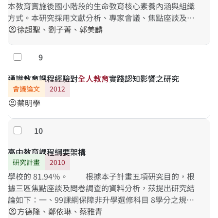
本教育實施後國小階段的生命教育核心素養內涵與組織
方式。本研究採用文獻分析、專家會議、焦點座談及分
區座談等方法，最後提出以「
徐超聖、劉子菁、郭美麟
全
人
教
育
」為生命教育的
account_circle
核心素養
9
勾選
通識教育課程經驗對
全
人
教
育
實踐認知影響之研究
會議論文
2012
蔡明學
account_circle
10
勾選
高中教育課程綱要架構
研究計畫
2010
學校的 81.94％。 根據本子計畫五項研究目的，根
據三區焦點座談及問卷調查的資料分析，茲提出研究結
論如下：一、99課綱保障非升學選修科目 8學分之規定
有助於達成高中兼顧升學導向、
方德隆、鄭依琳、蔡雅青
全
人
教
育
的教育目……
account_circle