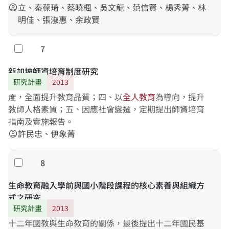
立、秦葆琦、蔡曉楓、吳文龍、范信賢、楊秀菁、林
account_circle
明佳、張淑惠、余政賢
7
勾選
新加坡師資培育制度研究
研究計畫
2013
度，全面提升教育品質；四、以
全
人
教
育
為導向，提升
教師人格素質；五、因應社會變遷，定期提出師資培育
指南及實施報告。
許民忠、伊象菁
account_circle
8
勾選
生命教育融入學前與國小階段課程的核心素養與組織方
式之研究
研究計畫
2013
十二年國教與生命教育的關係，最後提出十二年國民基