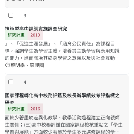
3
勾選
技術型高中課綱實施調查研究
研究計畫
2019
」、「促進生涯發展」、「涵育公民責任」為課程目
標，強調學生為學習主體，培養其主動學習與應用知識
的能力，進而陶冶其終身學習之意願以及與社會互動之
能力，以達到
蔡明學、廖興國
全
人
教
育
的理想(教育部，2017)。十二年
account_circle
國民基本教
4
勾選
國家課程轉化高中校務評鑑及校長辦學績效考評指標之
研究
研究計畫
2016
面較少著墨於差異化教學、教學活動過程建立正向親師
生關係；(三)高中校務評鑑在國家課程檢核重點之「學生
學習與展能」方面較少著墨於學生多元選修課程的學習