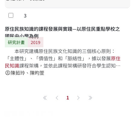
3
勾選
原住民族知識的課程發展與實踐—以原住民重點學校之
國民中小學為例
研究計畫
2019
本研究建構原住民族文化知識的三個核心原則：
「主體性」、「價值性」和「脈絡性」，據以發展
原
住
民
知
識
課程架構，並依此課程架構研發符合學生認知特
性的學習素材，接著以文化回應教學進行教學實驗，並
陳茹玲、陳昀萱
account_circle
根據研究
1
第一頁
上一頁
下一頁
最後一頁