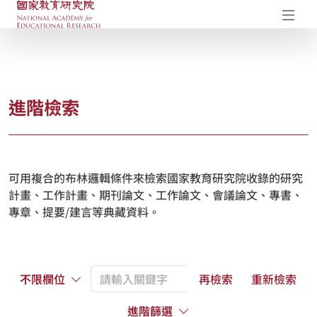
國家教育研究院-研究成果典藏庫
開
進階檢索
可用複合的布林邏輯條件來檢索國家教育研究院收錄的研究
計畫、工作計畫、期刊論文、工作論文、會議論文、專書、
專章、提要/建言等典藏資料。
不限欄位
再檢索
重新檢索
進階篩選