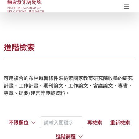
國家教育研究院-研究成果典藏庫
開
進階檢索
可用複合的布林邏輯條件來檢索國家教育研究院收錄的研究
計畫、工作計畫、期刊論文、工作論文、會議論文、專書、
專章、提要/建言等典藏資料。
不限欄位
再檢索
重新檢索
進階篩選