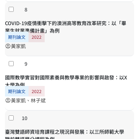
8
勾選
COVID-19疫情衝擊下的澳洲高等教育改革研究：以「畢
業生就業準備計畫」為例
期刊論文
2022
黃家凱
account_circle
9
勾選
國際教學實習對國際素養與教學專業的影響與啟發：以X
大學為例
期刊論文
2022
黃家凱、林子斌
account_circle
10
勾選
臺灣雙語師資培育課程之現況與發展：以三所師範大學