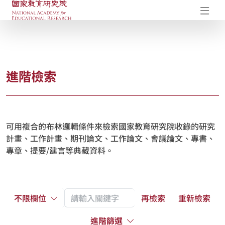
國家教育研究院-研究成果典藏庫
開
進階檢索
可用複合的布林邏輯條件來檢索國家教育研究院收錄的研究
計畫、工作計畫、期刊論文、工作論文、會議論文、專書、
專章、提要/建言等典藏資料。
不限欄位
再檢索
重新檢索
進階篩選