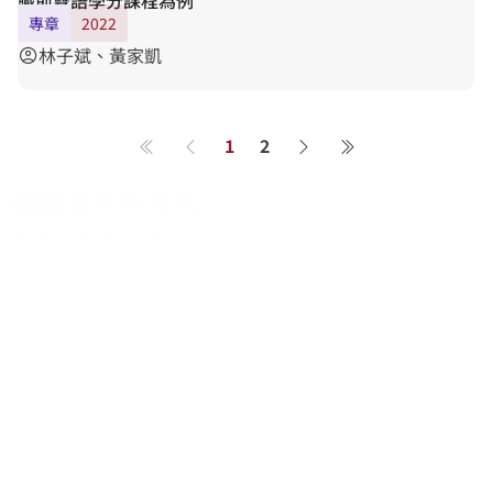
職前雙語學分課程為例
專章
2022
林子斌、黃家凱
account_circle
1
2
第一頁
上一頁
下一頁
最後一頁
關於系統
系統簡介
最新消息
學術資源