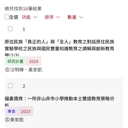
總共找到
16
筆結果
全選
功能
排序
數量
1
勾選
原住民族「真正的人」與「全人」教育之對話原住民族
實驗學校之民族與國民雙重知識教育之調解與創新教育
學(2/3)
研究計畫
2024
汪明輝、黃家凱
account_circle
2
勾選
貓裏僑育：一所非山非市小學推動本土雙語教育策略分
析
專章
2023
黃家凱
account_circle