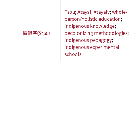
Tsou
;
Atayal
;
Atayalv
;
whole-
person/holistic education
;
indigenous knowledge
;
關鍵字(外文)
decolonizing methodologies
;
indigenous pedagogy
;
indigenous experimental
schools
關於系統
系統簡介