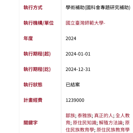
執行方式
學術補助(國科會專題研究補助)
執行機構/單位
國立臺灣師範大學
-
年度
2024
執行期程(起)
2024-01-01
執行期程(訖)
2024-12-31
執行狀態
已結案
計畫經費
1239000
鄒族
;
泰雅族
;
真正的人
;
全人教
關鍵字
育
;
原住民知識
;
解殖方法論
;
原
住民族教育學
;
原住民族教育學