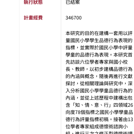
執行狀態
已結案
計畫經費
346700
本研究的目的在建構一套用以評
量國民小學學生品德行為表現的
指標，並實際於國民小學中評量
學童的品德行為表現。本研究首
先訪談六位學者專家與國小校
長、教師，以初步建構品德行為
的內涵與概念，隨後再進行文獻
探討，從相關理論與研究中，深
入分析國民小學學童品德行為的
內涵，並從上述歷程中建構出包
含「知、情、意、行」四領域26
向度78個指標之國民小學學童品
德行為評量指標初稿。接著由13
位學者專家組成德懷術諮詢小
組，進行三次之修正型德懷術調