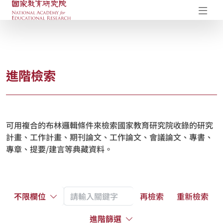
國家教育研究院-研究成果典藏庫
開
進階檢索
可用複合的布林邏輯條件來檢索國家教育研究院收錄的研究
計畫、工作計畫、期刊論文、工作論文、會議論文、專書、
專章、提要/建言等典藏資料。
不限欄位
再檢索
重新檢索
進階篩選