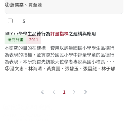
現，也能推廣至教學現場，作為未來科學教育中課程、
蕭儒棠、賈至達
account_circle
教學與評量的參考。
5
勾選
國民小學學生品德行為
評
量
指
標
之建構與應用
研究計畫
2011
本研究的目的在建構一套用以評量國民小學學生品德行
為表現的指標，並實際於國民小學中評量學童的品德行
為表現。本研究首先訪談六位學者專家與國小校長、教
師，以初步建構品德行為的內涵與概念，隨後再進行文
潘文忠、林海清、黃寶園、張碧玉、張雲龍、林于郁
account_circle
獻探討，從相關理論與研究中，深入分析國民小學學童
品德行為的內涵，並從上述歷程中建構出包含「知、
情、意、行」四領域26 向度78個指標之國民小學學童品
1
第一頁
上一頁
下一頁
最後一頁
德行為評量指標初稿。接著由13位學者專家組成德懷術
諮詢小組，進行三次之修正型德懷術調查，最後在諮詢
小組修改並獲得共識後，由「知、情、意、行」四領域
中的25向度67個指標，組合成「國民小學學童品德行為
評量指標」。指標建構完成後，本研究以立意取樣的方