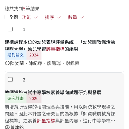
總共找到
5
筆結果
全選
功能
排序
數量
1
勾選
建構課程本位的幼兒表現評量系統：「幼兒園教保活動
課程大綱」幼兒學習
評
量
指
標
的編製
期刊論文
2024
陳姿蘭、陳紀萍、廖鳳瑞、謝佩蓉
account_circle
2
勾選
教師資格考試中等學校素養導向試題研究與發展
研究計畫
2020
前培育所習得的相關理念與技能，用以解決教學現場之
問題。因此本計畫之研究目的為根據「師資職前教育課
程標準」之素養
評
量
指
標
與評量內容，進行中等學校類
科素養導向試題之研發，並組題、施測、分析作為將來
曾建銘
account_circle