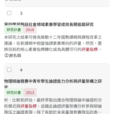
教檢考試命題之參考。
3
勾選
第四學習階段社會領域素養學習成效長期追蹤研究
研究計畫
2018
本研究之結果可做為推動十二年國教課綱與課程改革之
建議，在新課綱中相當強調素養導向的評量，然而，要
將目前的核心素養指標轉化成為具體可行的
評
量
指
標
還
須努力。社會科課綱在修訂過程中頗受大眾期待，而目
謝名娟
account_circle
前所界
4
勾選
物理辯論競賽中青年學生論證能力分析與評量架構之研
究
研究計畫
2013
析、比較和評估，最終萃取出適合物理辯論中論證的分
析模式與
評
量
指
標
，並藉此論證評量架構分析參與辯論
隊伍之論證表現。除了有助於未來臺灣參賽隊伍的表