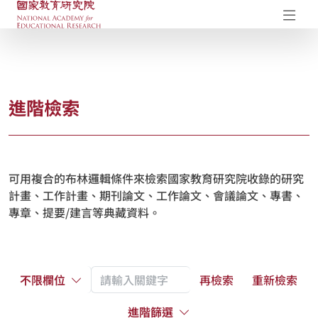
國家教育研究院-研究成果典藏庫
開
進階檢索
可用複合的布林邏輯條件來檢索國家教育研究院收錄的研究
計畫、工作計畫、期刊論文、工作論文、會議論文、專書、
專章、提要/建言等典藏資料。
不限欄位
再檢索
重新檢索
進階篩選