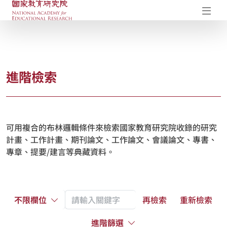
國家教育研究院-研究成果典藏庫
開
進階檢索
可用複合的布林邏輯條件來檢索國家教育研究院收錄的研究
計畫、工作計畫、期刊論文、工作論文、會議論文、專書、
專章、提要/建言等典藏資料。
不限欄位
再檢索
重新檢索
進階篩選