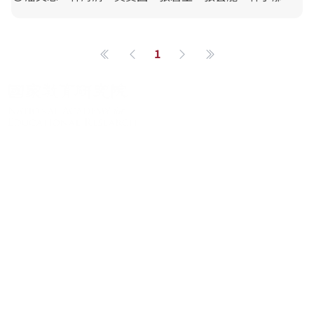
1
第一頁
上一頁
下一頁
最後一頁
關於系統
系統簡介
最新消息
學術資源
進階檢索