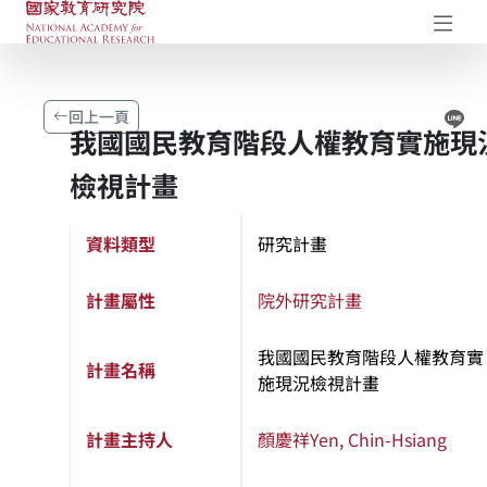
國家教育研究院-研究成果典藏庫
開
Li
回上一頁
我國國民教育階段人權教育實施現
檢視計畫
資料類型
研究計畫
計畫屬性
院外研究計畫
我國國民教育階段人權教育實
計畫名稱
施現況檢視計畫
計畫主持人
顏慶祥
Yen, Chin-Hsiang