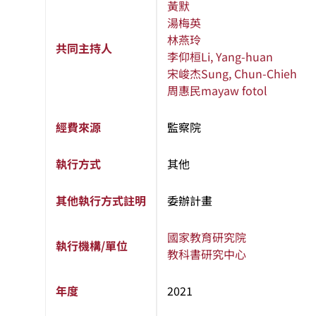
黃默
湯梅英
林燕玲
共同主持人
李仰桓
Li, Yang-huan
宋峻杰
Sung, Chun-Chieh
周惠民
mayaw fotol
經費來源
監察院
執行方式
其他
其他執行方式註明
委辦計畫
國家教育研究院
執行機構/單位
教科書研究中心
年度
2021