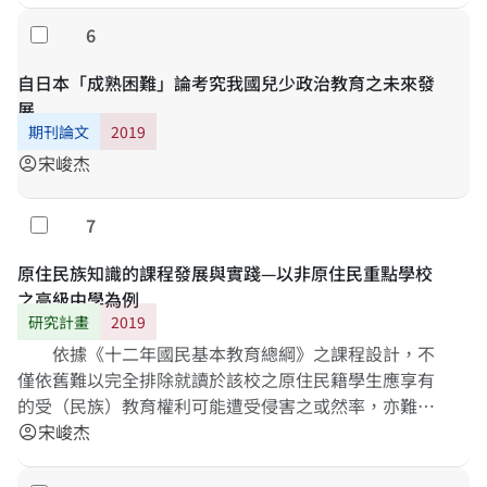
6
勾選
自日本「成熟困難」論考究我國兒少政治教育之未來發
展
期刊論文
2019
宋峻杰
account_circle
7
勾選
原住民族知識的課程發展與實踐—以非原住民重點學校
之高級中學為例
研究計畫
2019
依據《十二年國民基本教育總綱》之課程設計，不
僅依舊難以完全排除就讀於該校之原住民籍學生應享有
的受（民族）教育權利可能遭受侵害之或然率，亦難以
觀察到透過該等課程的實踐，是否能夠確切地帶領該校
宋峻杰
account_circle
全體學生（人民）涵養一定程度以上之對現存於我國境
內的各種族及其文化與傳統之理解，從而消弭與改善種