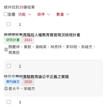
總共找到
39
筆結果
全選
功能
排序
數量
1
勾選
我國國民教育階段人權教育實施現況檢視計畫
研究計畫
2021
顏慶祥、黃默、湯梅英、林燕玲、李仰桓、宋峻杰、
account_circle
周惠民
2
勾選
從公立學校實驗教育論公平正義之實踐
期刊論文
2020
曾大千、宋峻杰
account_circle
3
勾選