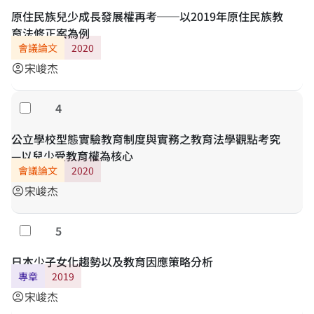
原住民族兒少成長發展權再考──以2019年原住民族教
育法修正案為例
會議論文
2020
宋峻杰
account_circle
4
勾選
公立學校型態實驗教育制度與實務之教育法學觀點考究
—以兒少受教育權為核心
會議論文
2020
宋峻杰
account_circle
5
勾選
日本少子女化趨勢以及教育因應策略分析
專章
2019
宋峻杰
account_circle