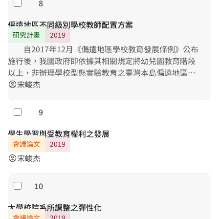
8
勾選
族人民間因相互不理解而產生的刻板印象。緣此，本研
究計畫擬針對四道問題意識，進行探究：其一、非原住
偏遠地區不同級別學校教師配置方案
民重點學校的普通型、技術型、綜合型與單科型高級中
研究計畫
2019
等學校在校訂必修、多元選修及彈性學習課程設計與發
自2017年12月《偏遠地區學校教育發展條例》公布
展上，是否多有呈現出原住民族教育抑或多元文化教育
施行後，我國政府即依據其相關規定將幼兒園教育階段
因素較少的現象？其二、若多數非原住民重點學校之高
以上，非辦理學校型態實驗教育之臺灣本島偏遠地區公
級中等學校均出現相仿現象，則其背後成因若何？其
立高級中等以下（含）學校，劃分為「偏遠」、「特殊
宋峻杰
account_circle
三、若是其成因具有普遍性，則依據總綱之規定，是否
偏遠」及「極度偏遠」等三級，以利政府能夠積極自組
得以透過具體方案的落實而提升學校積極設計與發展原
織、人事與經費等方向，協助偏遠地區學校完善其運作
9
勾選
住民族知識課程之意願？其四、評量上述具體方案之成
與經營。本研究計畫即試圖自教師配置觀點，探究基於
效，並觀察記述學生學習發展的各階段表現，以利具體
提升學生學習成就等目的，不同級別偏遠地區學校應適
學生學習與受教育權利之發展
方案之內容面抑或是實踐面上的調整。
用何等合理之教師配置方案內容。研究進程中亦擬參酌
會議論文
2019
《學校型態實驗教育實施條例》及「教育行動區」等法
宋峻杰
account_circle
令政策，透過「探求事實與問題分析」、「研擬具體方
案」、「實施具體方案」、「觀察與記錄成效情形」，
10
勾選
以及「進行討論修正」等研究設計進程，運用文件分
析、次級資料分析、問卷調查等研究方法，檢討「特定
大學校院系所調整之彈性化
學科實驗教育行動圈」之試辦可行性。
會議論文
2019