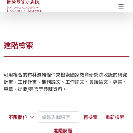
國家教育研究院-研究成果典藏庫
開
進階檢索
可用複合的布林邏輯條件來檢索國家教育研究院收錄的研究
計畫、工作計畫、期刊論文、工作論文、會議論文、專書、
專章、提要/建言等典藏資料。
不限欄位
再檢索
重新檢索
進階篩選