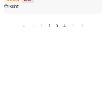
宋峻杰
account_circle
1
2
3
4
第一頁
上一頁
下一頁
最後一頁
關於系統
系統簡介
最新消息
學術資源