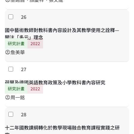
26
勾選
國中藝術教師對教科書內容設計及其教學使用之詮釋—
關注「多元」理念
研究計畫
2022
詹美華
account_circle
27
勾選
荷蘭及德國英語教育政策及小學教科書內容研究
研究計畫
2022
周一銘
account_circle
28
勾選
十二年國教課綱轉化於教學現場融合教育課程實踐之研