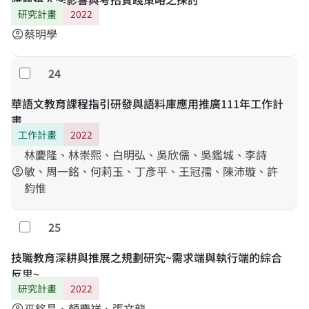
研究計畫
2022
蔡明學
account_circle
24
勾選
華語文教育課程指引研發與語料庫應用推廣111年工作計
畫
工作計畫
2022
林慶隆、林崇熙、白明弘、吳欣儒、吳鑑城、李詩
敏、周一銘、何莉玉、丁彥平、王冠孺、陳沛璇、許
account_circle
鈞惟
25
勾選
技職教育深耕與推展之規劃研究~需求端與執行端的綜合
反思~
研究計畫
2022
巫銘昌、顏慶祥、張文龍
account_circle