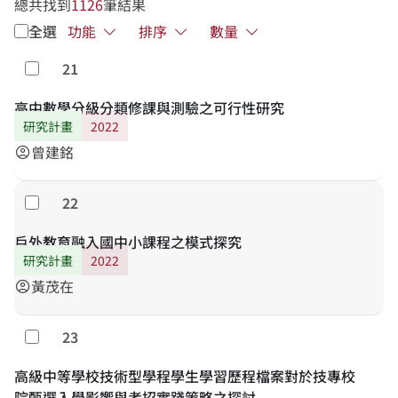
總共找到
1126
筆結果
全選
功能
排序
數量
21
勾選
高中數學分級分類修課與測驗之可行性研究
研究計畫
2022
曾建銘
account_circle
22
勾選
戶外教育融入國中小課程之模式探究
研究計畫
2022
黃茂在
account_circle
23
勾選
高級中等學校技術型學程學生學習歷程檔案對於技專校
院甄選入學影響與考招實踐策略之探討