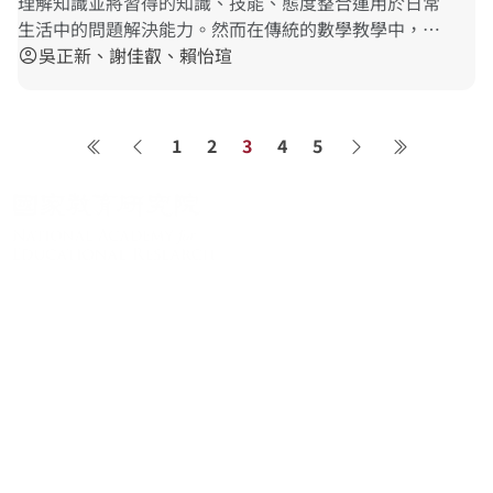
理解知識並將習得的知識、技能、態度整合運用於日常
生活中的問題解決能力。然而在傳統的數學教學中，多
數都是以講述式的方式進行，學生缺乏主動思考的過
吳正新、謝佳叡、賴怡瑄
account_circle
程，使得數學課堂只剩下記憶、背誦以及機械式練習。
本研究奠基在先前的研究成果，以真實情境、真實問題
為原則設計的素養導向評量為材料出發，結合ADDIE教
1
2
3
4
5
第一頁
上一頁
下一頁
最後一頁
學設計方式發展一套教學模組，並根據此教學模組完成9
個教學方案。此外，我們也分析這些教學方案如何應用
到教學現場、學生在課堂上的反應，並探討教師在研發
過程中遭遇的問題及可能的處理方法。本計畫完成的教
學模組與教學方案，未來將可直接運用到教學現場，一
方面協助教師具備真實問題的數學探究教學提問力，一
方面可以培養學生的思考與探究能力。
關於系統
系統簡介
最新消息
學術資源