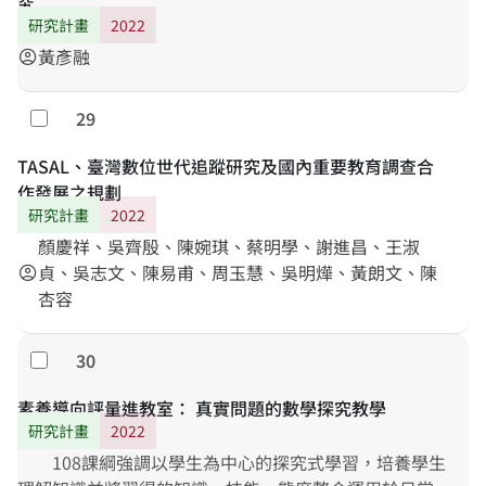
究
研究計畫
2022
黃彥融
account_circle
29
勾選
TASAL、臺灣數位世代追蹤研究及國內重要教育調查合
作發展之規劃
研究計畫
2022
顏慶祥、吳齊殷、陳婉琪、蔡明學、謝進昌、王淑
貞、吳志文、陳易甫、周玉慧、吳明燁、黃朗文、陳
account_circle
杏容
30
勾選
素養導向評量進教室： 真實問題的數學探究教學
研究計畫
2022
108課綱強調以學生為中心的探究式學習，培養學生