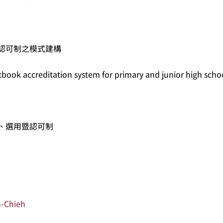
認可制之模式建構
xtbook accreditation system for primary and junior high scho
、選用暨認可制
-Chieh