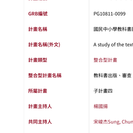
GRB編號
PG10811-0099
計畫名稱
國民中小學教科書
計畫名稱(外文)
A study of the te
計畫類型
整合型計畫
整合型計畫名稱
教科書出版、審查
所屬計畫
子計畫四
計畫主持人
楊國揚
共同主持人
宋峻杰
Sung, Chun