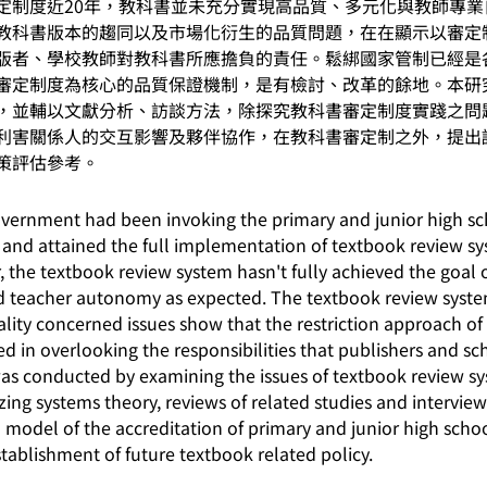
定制度近20年，教科書並未充分實現高品質、多元化與教師專
教科書版本的趨同以及市場化衍生的品質問題，在在顯示以審定
版者、學校教師對教科書所應擔負的責任。鬆綁國家管制已經是
審定制度為核心的品質保證機制，是有檢討、改革的餘地。本研
，並輔以文獻分析、訪談方法，除探究教科書審定制度實踐之問
利害關係人的交互影響及夥伴協作，在教科書審定制之外，提出
策評估參考。
nment had been invoking the primary and junior high sc
, and attained the full implementation of textbook review sy
 the textbook review system hasn't fully achieved the goal o
nd teacher autonomy as expected. The textbook review system
lity concerned issues show that the restriction approach of
ed in overlooking the responsibilities that publishers and s
was conducted by examining the issues of textbook review sys
ing systems theory, reviews of related studies and intervie
model of the accreditation of primary and junior high scho
establishment of future textbook related policy.