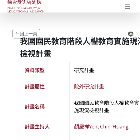
國家教育研究院-研究成果典藏庫
開
Li
回上一頁
我國國民教育階段人權教育實施現
檢視計畫
資料類型
研究計畫
計畫屬性
院外研究計畫
我國國民教育階段人權教育實
計畫名稱
施現況檢視計畫
計畫主持人
顏慶祥
Yen, Chin-Hsiang