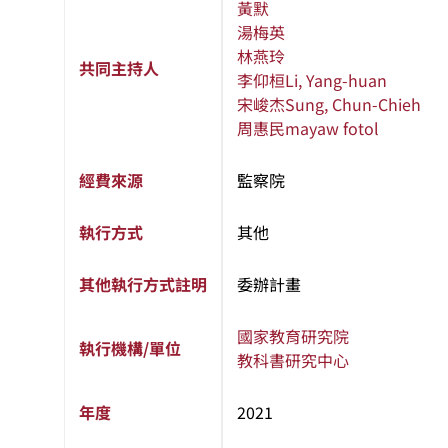
黃默
湯梅英
林燕玲
共同主持人
李仰桓
Li, Yang-huan
宋峻杰
Sung, Chun-Chieh
周惠民
mayaw fotol
經費來源
監察院
執行方式
其他
其他執行方式註明
委辦計畫
國家教育研究院
執行機構/單位
教科書研究中心
年度
2021