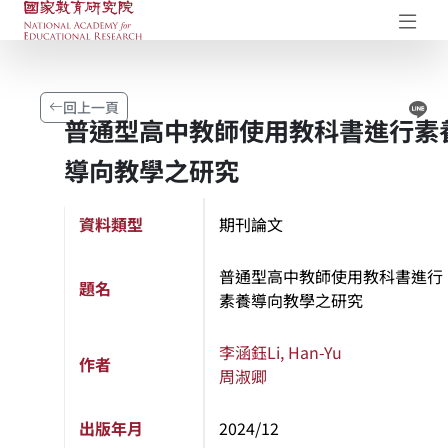
國家教育研究院-研究成果典藏庫
開
Li
回上一頁
普通型高中教師使用教科書進行素
導向教學之研究
資料類型
期刊論文
普通型高中教師使用教科書進行
題名
素養導向教學之研究
李涵鈺
Li, Han-Yu
作者
周淑卿
出版年月
2024/12