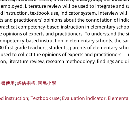
e employed. Literature review will be used to integrate and
instruction, textbook use, indicator system. Interview will
ts and practitioners' opinions about the connotation of indi
practical competency-based instruction in elementary school
he opinions of experts and practitioners. To understand the s
 competency-based instruction in elementary schools, the sa
00 first grade teachers, students, parents of elementary scho
 used to collect the opinions of experts and practitioners. Th
ion, literature review, research methodology, findings and d
科書使用
;
評估指標
;
國民小學
 instruction
;
Textbook use
;
Evaluation indicator
;
Elementar