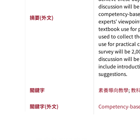
discussion will b
competency-based 
摘要(外文)
experts' viewpoin
textbook use for 
used to collect t
use for practical
survey will be 2,0
discussion will be
include introduct
suggestions.
關鍵字
素養導向教學
;
教
關鍵字(外文)
Competency-based
:::