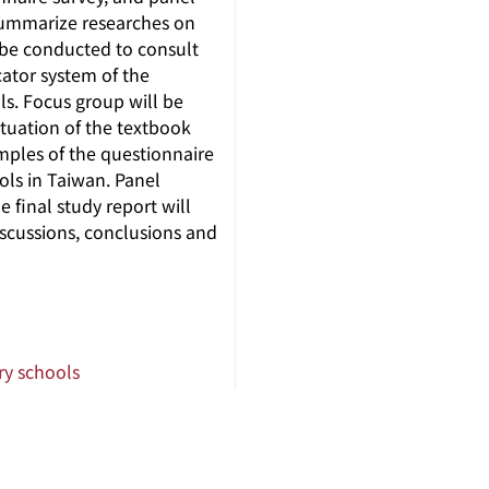
 summarize researches on
 be conducted to consult
cator system of the
s. Focus group will be
ituation of the textbook
mples of the questionnaire
ols in Taiwan. Panel
e final study report will
iscussions, conclusions and
y schools