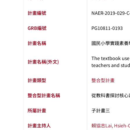
計畫編號
NAER-2019-029-C
GRB編號
PG10811-0193
計畫名稱
國民小學實踐素養
The textbook use 
計畫名稱(外文)
teachers and stud
計畫類型
整合型計畫
整合型計畫名稱
從教科書探討核心
所屬計畫
子計畫三
計畫主持人
賴協志
Lai, Hsieh-