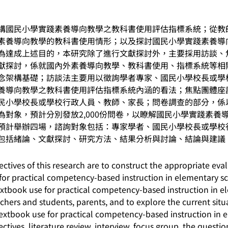
國民小學實踐素養導向教學之教科書使用評估指標系統；從教
素養導向教學的教科書使用情形；以及探討國民小學實踐素養導
為達成上述目的，本研究除了進行文獻探討外，主要採用訪談、
獻探討，係就國內外素養導向教學、教科書使用、指標系統等相
念架構基礎；訪談法主要用以徵詢學者專家、國民小學校長或學
養導向教學之教科書使用評估指標系統內涵的看法；焦點團體座
民小學校長或學校行政人員、教師、家長；問卷調查的部分，係
為對象，預計分別發放2,000份問卷，以瞭解國民小學實踐素養
預計舉辦四場，諮詢對象包括：專家學者、國民小學校長或學校
包括緒論、文獻探討、研究方法、結果分析與討論、結論與建議
es of this research are to construct the appropriate eval
for practical competency-based instruction in elementary sc
textbook use for practical competency-based instruction in 
achers and students, parents, and to explore the current sit
 textbook use for practical competency-based instruction in 
ctives, literature review, interview, focus group, the questi