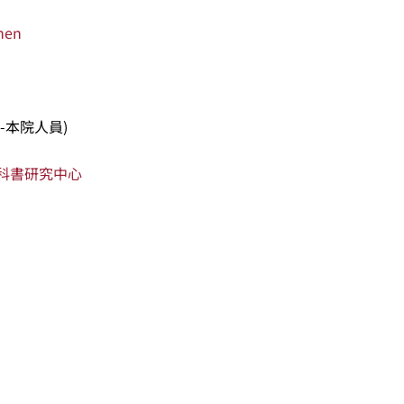
hen
-本院人員)
科書研究中心