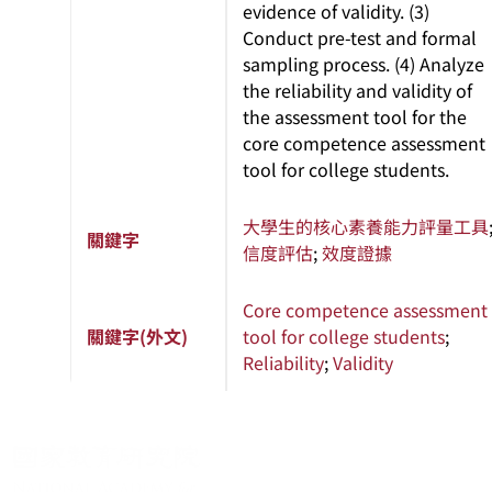
evidence of validity. (3)
Conduct pre-test and formal
sampling process. (4) Analyze
the reliability and validity of
the assessment tool for the
core competence assessment
tool for college students.
大學生的核心素養能力評量工具
關鍵字
信度評估
;
效度證據
Core competence assessment
關鍵字(外文)
tool for college students
;
Reliability
;
Validity