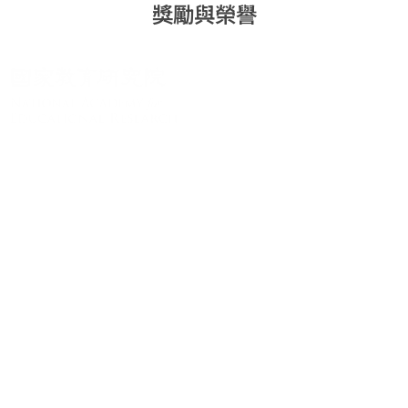
獎勵與榮譽
關於系統
系統簡介
最新消息
學術資源
進階檢索
學術著作
研究計畫成果