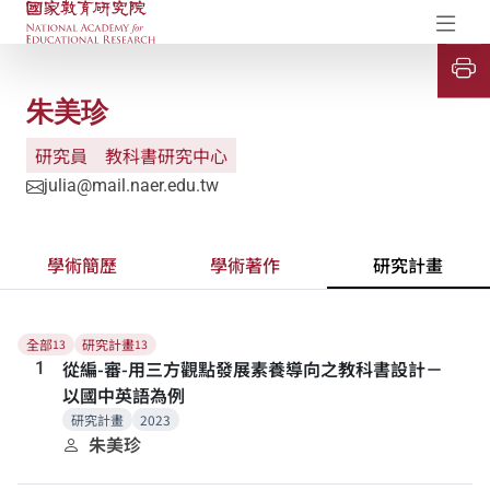
國家教育研究院-研究成果典藏庫
開
朱美珍
研究員
教科書研究中心
julia@mail.naer.edu.tw
學術簡歷
學術著作
研究計畫
全部
研究計畫
13
13
從編-審-用三方觀點發展素養導向之教科書設計－
1
以國中英語為例
研究計畫
2023
朱美珍