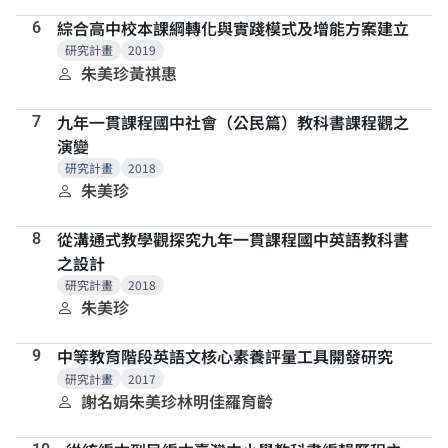
綜合高中校本課綱轉化與實踐模式及增能方案建立
6
研究計畫
2019
朱美珍
黃祺惠
九年一貫課程國中社會（公民篇）教科書課程觀之
7
演變
研究計畫
2018
朱美珍
從溝通式教學觀探究九年一貫課程國中英語教科書
8
之設計
研究計畫
2018
朱美珍
中等教育階段英語文核心素養評量工具開發研究
9
研究計畫
2017
謝名娟
朱美珍
林明佳
羅育齡