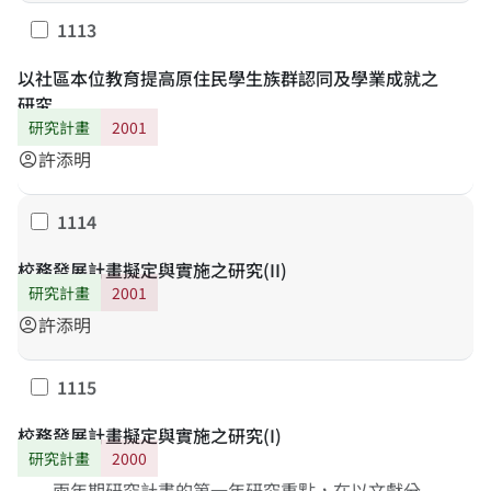
民部落，透過個案研究方式，一方面協助學校落實該方
1113
勾選
案，一方面修訂改善推動模式，並評估成效，並且詢問
家長對目前學校推動文化活動的看法，建構一套適合我
以社區本位教育提高原住民學生族群認同及學業成就之
國原住民學校推動社區本位教育的具體做法。
研究
研究計畫
2001
許添明
account_circle
1114
勾選
校務發展計畫擬定與實施之研究(II)
研究計畫
2001
許添明
account_circle
1115
勾選
校務發展計畫擬定與實施之研究(I)
研究計畫
2000
兩年期研究計畫的第一年研究重點，在以文獻分