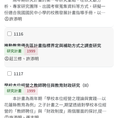
析、專家研究團隊、出國考察蒐集資料等方式，研擬一
份適合我國國民中小學的校務發展計畫指導手冊，以及
提早發現學校實施過程可能遭遇的問題與解決策略，協
許添明
account_circle
助研究計畫第二年的參與學校，順利擬定該校的校務發
展計畫。我們發現民國77 年起，我國就已經要求學校擬
1116
勾選
定校務發展計畫，但可惜都停留在經費的審核與撥款的
依據，而不在整體改善學校的運作與績效。我們再參酌
推動教育優先區計畫指標界定與補助方式之調查研究
英國與澳洲維多利亞省校務發展計畫的內容與做法，得
研究計畫
1999
出理想的校務發展計畫應包含五項主要內容：1. 學校願
莊三修、許添明
account_circle
景，2. 學校現況，3. 學校目標，4. 優先行動方案，5. 行
為規範，而這些內容都必須以有效提升學生學習為核
1117
勾選
心；我們也建議校務發展計畫應納入責任績效制度架
構，才不致形同具文。
學校本位經營之教師聘任與教育財政研究（II）
研究計畫
1999
本計畫為兩年期「學校本位經營之理論與實踐---以
花蓮縣教育為例」之子計畫之一,期望透過對學校本位經
營的「教師聘任」與「財政制度」兩個層面的探討,提供
落實學校本位經營的具體建議。 在教師聘任部份,我們建
許添明、張志明
account_circle