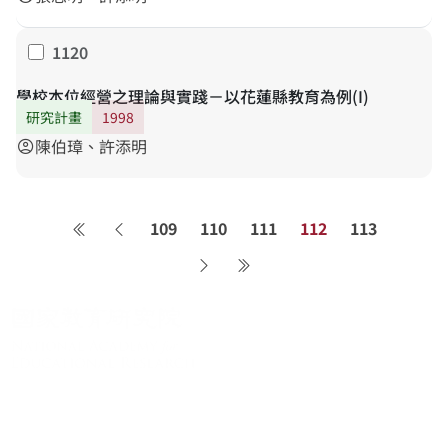
(Information)與責任績效制度(Accountability)的建立繼
management)之管理模式,已成為教育改革的主流策
續探究,以提昇學生學習成就,達成教改目標。
略。而國內之教改趨勢也主張以推動「學校本位經營」
1120
勾選
的方式,來簡化學校行政,進行實質之鬆綁工作。提倡者希
望透過給予學校較大自主空間的方式,使其能成為作決定
學校本位經營之理論與實踐－以花蓮縣教育為例(I)
的主體;教育主管機關及各級教育行政機關,對學校乃是居
研究計畫
1998
於監督、評鑑與協助的地位;尊重學校的專業自主,強調民
陳伯璋、許添明
account_circle
主化與充分授權的行政運作,讓與學校教育相關之人員代
表,都有參與決定的事實,確立相關的教育條件與合宜的教
育方式,使其配合學校之特質,發揮教育之成效。而在學校
109
110
111
112
113
行政中,「人事」與「經費」是影響實際行政的重要兩個
第一頁
上一頁
因素,因此藉由對教師聘任及財政制度的探討,可提供具體
下一頁
最後一頁
落實學校本位經營的參考。研究初步顯示教師中度偏好
採用積分調動方式聘任教師,教評會最大的優點是可以選
擇學校所需要的人才,而其最大的缺點是造成欲調校的教
師到處奔波。財政制度的考量的第一個部分是以學生年
級為加權比重的方法:每一個幼稚園或是三到五年級的學
生,其權重是1,一二年級與六到八年級權重是1.2,而九到十
二年級的權重則為1.3。第二部分是特殊兒童的額外加權:
關於系統