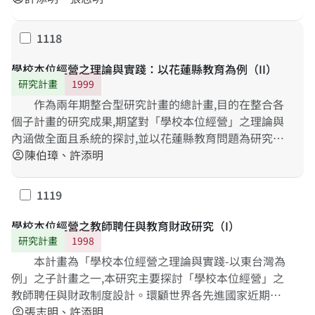
議將學校本位教師聘任的權力,歸屬於各校校長,而非歸屬
於無責任負擔之教師所組成的委員會;而各校校長的遴選,
1118
勾選
由各校教職員及家長代表組成的校長遴選委員會。 在財
政部份,我們建議學校本位的財政制度設計必須強調教育
學校本位經營之理論與實踐：以花蓮縣教育為例（II）
理念的論述與教育結果的關連,並根據國外需求本位公式
研究計畫
1999
(Needs-based formula)的設計理念,以及國內目前學校
作為兩年期整合型研究計畫的總計畫,目的在整合各
經費分配制度的檢討,設計一套適合我國的學校本位財政
個子計畫的研究成果,期望對「學校本位經營」之理論與
制度。
內涵做全面且系統的探討,並以花蓮縣教育問題為研究對
象,檢討「學校本位經營」在我國實踐的可能及其問題,並
陳伯璋、許添明
account_circle
提出一套具體可行之整體建議,作為其他地區推動「學校
本位經營」的參考。 本總計畫綜合整理各子計畫的研究
1119
勾選
成果,並參考國外實施學校本位經營的內涵、失敗與成功
的原因,發現研究者非常肯定進入學校教育現場的行動研
學校本位經營之教師聘任與教育財政研究（I）
究方式,也肯定學校本位經營賦予學校成員更多的專業自
研究計畫
1998
主與教學工作成就感的貢獻;然而,本研究也發現學校本位
本計畫為「學校本位經營之理論與實踐-以東台灣為
經營在我國若要成功實踐,必須注意(1)學校成員的增能
例」之子計畫之一,本研究主要探討「學校本位經營」之
(Empowerment)與(2)制度的配套,兩者的影響力同等重
教師聘任與財政制度設計。環顧世界各先進國家近期發
要。並且建議未來類似研究可在資訊回饋系統
展之趨勢,「學校本位經營」(School-based
張志明、許添明
account_circle