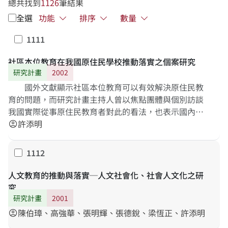
總共找到
1126
筆結果
全選
功能
排序
數量
1111
勾選
社區本位教育在我國原住民學校推動落實之個案研究
研究計畫
2002
國外文獻顯示社區本位教育可以有效解決原住民教
育的問題，而研究計畫主持人曾以焦點團體與個別訪談
我國實際從事原住民教育者對此的看法，也表示國內原
住民學校應立即推動社區本位教育，但考量國內目前學
許添明
account_circle
校生態，建議採用循序漸進方式：由學校主動邀請社區 /
家長參與學校事務開始，並且配合九年一貫課程的實
1112
勾選
施，讓社區家長與學校老師共同編製原住民文化與語言
的統整課程，並且結合原住民社區 /部落的教育功能，以
人文教育的推動與落實─人文社會化、社會人文化之研
及回復傳統的師徒教學與部落集會所或年齡階級組織。
究
本研究計畫的目的，正在於延續上述發現，將上述研究
研究計畫
2001
結果，具體落實到學校情境。研究者選擇一所原住民學
陳伯璋、高強華、張明輝、張德銳、梁恆正、許添明
account_circle
校推動社區本位教育，也選擇一個推動文化保存的原住