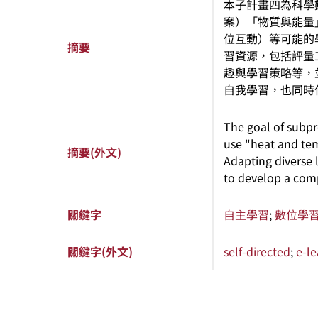
本子計畫四為科學
案）「物質與能量
位互動）等可能的
摘要
習資源，包括評量
趣與學習策略等，
自我學習，也同時
The goal of subpro
use "heat and tem
摘要(外文)
Adapting diverse l
to develop a com
關鍵字
自主學習
;
數位學
關鍵字(外文)
self-directed
;
e-le
:::