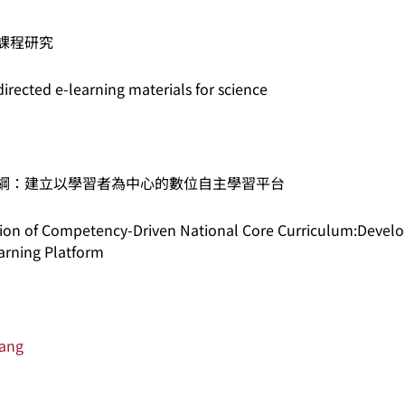
課程研究
directed e-learning materials for science
綱：建立以學習者為中心的數位自主學習平台
on of Competency-Driven National Core Curriculum:Develo
earning Platform
Tang