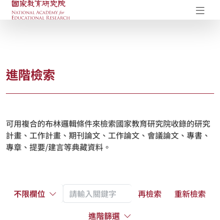
國家教育研究院-研究成果典藏庫
開
進階檢索
可用複合的布林邏輯條件來檢索國家教育研究院收錄的研究
計畫、工作計畫、期刊論文、工作論文、會議論文、專書、
專章、提要/建言等典藏資料。
不限欄位
再檢索
重新檢索
進階篩選