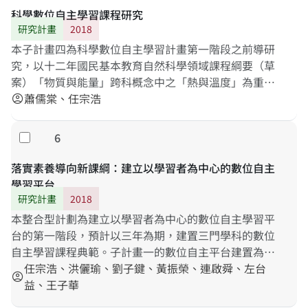
科學數位自主學習課程研究
研究計畫
2018
本子計畫四為科學數位自主學習計畫第一階段之前導研
究，以十二年國民基本教育自然科學領域課程綱要（草
案）「物質與能量」跨科概念中之「熱與溫度」為重
點，考量多元學習材料與管道（文本閱讀、影音教學、
蕭儒棠、任宗浩
account_circle
數位互動）等可能的學習活動，設計數位學習模組與線
上評量工具。本子計畫發展以學習者為中心的數位自主
6
勾選
學習資源，包括評量工具與學習元件，探知學習者在數
位環境中所顯現的個人認知能力差異、學習風格、學習
落實素養導向新課綱：建立以學習者為中心的數位自主
興趣與學習策略等，並透過實驗研發，發展出適性的數
學習平台
位自主平台與內容，以及實際運用的模式，以提供學習
研究計畫
2018
者自我學習，也同時作為教師進行差異化教學的參考資
本整合型計劃為建立以學習者為中心的數位自主學習平
源。
台的第一階段，預計以三年為期，建置三門學科的數位
自主學習課程典範。子計畫一的數位自主平台建置為整
合各子計畫需求所建立之數位平台，子計畫二至四的課
任宗浩、洪儷瑜、劉子鍵、黃振榮、連啟舜、左台
account_circle
程與評量設計，以語文、數學與科學的學習內容中選取
益、王子華
一至二個重要概念，發展以學習者為中心的數位自主學