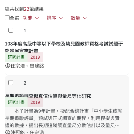
總共找到
22
筆結果
全選
功能
排序
數量
1
勾選
108年度高級中等以下學校及幼兒園教師資格考試試題研
究發展實施計畫
研究計畫
2019
任宗浩、曾建銘
account_circle
2
勾選
長期追蹤調查似真值估算與量尺等化研究
研究計畫
2019
本子計畫為9年計畫，擬配合總計畫「中小學生成就
長期追蹤評量」預試與正式調查的期程，利用模擬與實
證的數據，提出長期追蹤調查量尺分數估計以及量尺等
化的理論與技術，並協助建立資料庫。相關研究成果，
陳冠銘、任宗浩
account_circle