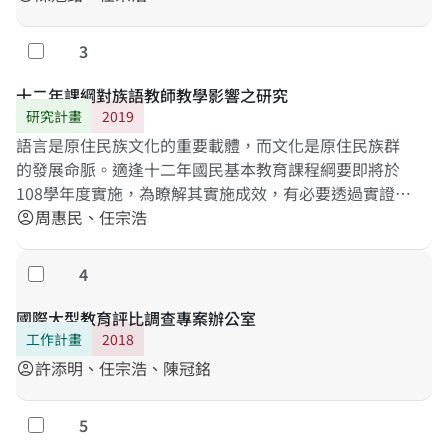
不僅可以支持總計畫得以順利執行和長期資料庫的建
立，方便研究者進行二次分析提供教育政策的深入分
3
勾選
析，可藉以提供建議，在大型調查技術的學術研究方
面，也必有極大的貢獻。
十二年課綱對族語教師教學影響之研究
研究計畫
2019
語言是原住民族文化的重要載體，而文化是原住民族群
的發展命脈。適逢十二年國民基本教育課程綱要即將於
108學年度實施，為瞭解其實施成效，有必要透過實證研
究進行分析與討論。本研究主要目的在探討十二年課綱
周惠民、任宗浩
account_circle
對教師與學生的影響，首先針對現職族語教師進行深度
訪談，了解教師對新課綱的解理與因應策略。其次，依
4
勾選
據新課綱原住民族語文中「學習表現」與「學習內容」
之指標，發展第四學習階段之族語素養測量工具，作為
國際大型教育評比調查專案辦公室
未來TASA-L長期追蹤調查之測量依據。研究結果將有助
工作計畫
2018
於了解現職教師實施族語教學之現況，以及發現適當之
許添明、任宗浩、陳冠銘
account_circle
族語素養標準化測量工具。
5
勾選