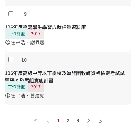
生進行學力發展長期追蹤（7年級至9年級）。調查的主
要學力變項包含中文閱讀、英語文、數學、自然科學、
9
勾選
社會科等五個領域素養以及各領域之學習態度；背景變
項包括影響學習之學生、班級及學校層次相關變項。研
106年度臺灣學生學習成就評量資料庫
究設計採受試者內與受試者間的混合調查設計：透過接
工作計畫
2017
受不同課綱架構課程學習的兩群受試者（受試者間設
任宗浩、謝佩蓉
account_circle
計），可以評估新課綱實施的成效；又透過同一群受試
者的長期追蹤（受試者內設計），可以探討影響學生學
10
勾選
習進步的因素。調查結果可以回饋教師的教學、學校環
境安排、新課綱微調以及下一波課程改革。
106年度高級中等以下學校及幼兒園教師資格檢定考試試
題研究發展組實施計畫
工作計畫
2017
任宗浩、曾建銘
account_circle
1
2
3
第一頁
上一頁
下一頁
最後一頁