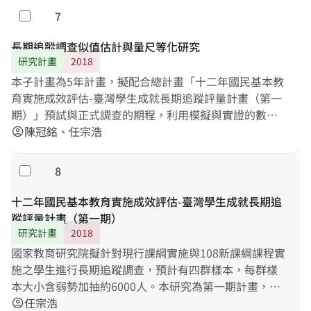
習資源：包括入門診斷評量、多元的學習元件與學習後
7
勾選
評量。本計劃希望探知學習者在數位學習環境中所顯現
的個人學習能力、以及對設計之鷹架和學習材料之興趣
長期追蹤調查似值估計與量尺等化研究
差異，並透過實驗探討設計之提示鷹架和回饋對其動
研究計畫
2018
機、堅毅力和自我引導養成之差異。此三年為計畫之第
本子計畫為5年計畫，擬配合總計畫「十二年國民基本教
一階段，預期第一階段先發展出助於適性學習的數位自
育實施成效評估-臺灣學生成就長期追蹤評量計畫（第一
主平台與內容，以及實際運用的模式，以做為未來兩個
期）」預試與正式調查的期程，利用模擬與實證的數
階段之基礎，為新課綱之自主學習之落實，增加一個教
據，提出長期追蹤調查量尺分數估計以及量尺等化的理
陳冠銘、任宗浩
account_circle
學資源，可為新課綱實踐研究之工具，也可做為教育資
論與技術。相關研究成果，不僅可以支持總計畫得以順
源不足區域增加落實自主學習和提升教學品質之教育資
利執行和長期資料庫的建立，方便研究者進行二次分
8
勾選
源。
析，在大型調查技術的學術研究方面，也必有極大的貢
獻。
十二年國民基本教育實施成效評估-臺灣學生成就長期追
蹤評量計畫（第一期）
研究計畫
2018
國家教育研究院擬針對現行課綱實施與108新課綱課程實
施之學生進行長期追蹤調查，預計有四群樣本，每群樣
本大小含弱勢加抽約6000人。本研究為第一期計畫，主
要針對舊課綱最後一屆和新課綱第一屆第四學習階段學
任宗浩
account_circle