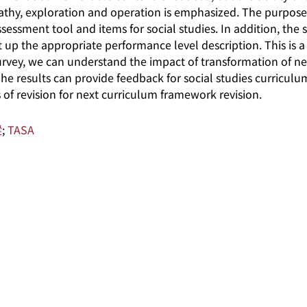
thy, exploration and operation is emphasized. The purpose o
sessment tool and items for social studies. In addition, the
t up the appropriate performance level description. This is a
survey, we can understand the impact of transformation of 
 The results can provide feedback for social studies curricu
 of revision for next curriculum framework revision.
蹤
;
TASA
關於系統
學術資源
研究人員
系統簡介
進階檢索
研究人員
最新消息
學術著作
研究計畫成果