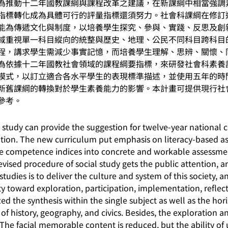
為推動十二年國教課綱與課程改革之建議，在新課綱中相當強調
指標轉化成為具體可行的評量指標還須努力。社會科課綱在修訂
能為傳遞文化與制度，以培養學生探究、參與、實踐、反思及創
域重視單一科目縱向的統整與歷史、地理、公民不同科目跨科目
程，講求學生需減少事實記憶，而培養學生理解、思辨、關懷、
為依據十二年國教社會領域的課程綱要指標，來研發社會科素養
模式，以訂立適合各水平學生的表現標準描述，並使用五年的時
新舊課綱的轉換對於學生素養能力的影響。本計畫可提供現行社
參考。
is study can provide the suggestion for twelve-year nationa
tion. The new curriculum put emphasis on literacy-based a
re competence indices into concrete and workable assessmen
evised procedure of social study gets the public attention, a
studies is to deliver the culture and system of this society, 
ity toward exploration, participation, implementation, refle
d the synthesis within the single subject as well as the ho
of history, geography, and civics. Besides, the exploration
The facial memorable content is reduced, but the ability of