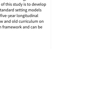
f this study is to develop
 standard setting models
 five-year longitudinal
new and old curriculum on
lum framework and can be
237201 新北市三峽區三樹路 2 號
message@mail.naer.edu.tw
02 - 77407890