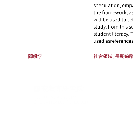
speculation, empa
the framework, as
will be used to se
study, from this 
student literacy.
used asreferences
關鍵字
社會領域
;
長期追
:::