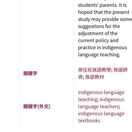
students' parents. It is
hoped that the present
study may provide some
suggestions for the
adjustment of the
current policy and
practice in indigenous
language teaching.
原住民族語教學
;
族語師
關鍵字
資
;
族語教材
indigenous language
teaching
;
indigenous
關鍵字(外文)
language teachers
;
indigenous language
textbooks