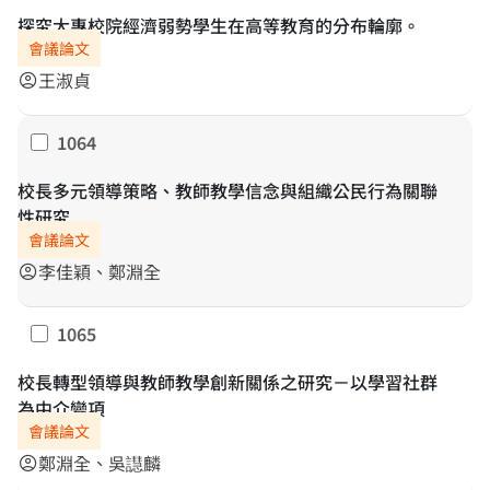
探究大專校院經濟弱勢學生在高等教育的分布輪廓。
會議論文
王淑貞
account_circle
1064
勾選
校長多元領導策略、教師教學信念與組織公民行為關聯
性研究
會議論文
李佳穎、鄭淵全
account_circle
1065
勾選
校長轉型領導與教師教學創新關係之研究－以學習社群
為中介變項
會議論文
鄭淵全、吳譿麟
account_circle