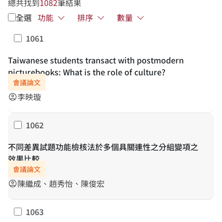
總共找到
1082
筆結果
全選
功能
排序
數量
1061
勾選
Taiwanese students transact with postmodern
picturebooks: What is the role of culture?
會議論文
李映璇
account_circle
1062
勾選
不同差異試題功能檢核法於多個具關連性之分組變項之
效果比較
會議論文
陳繼成、趙秀怡、陳俊宏
account_circle
1063
勾選