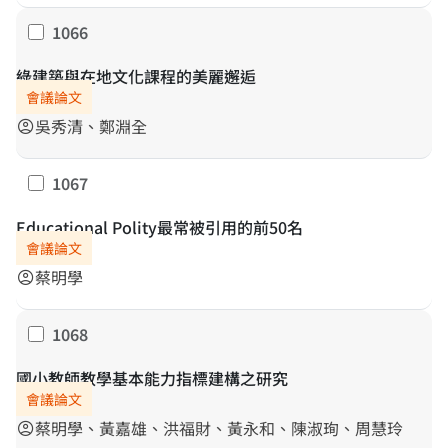
1066
勾選
綠建築與在地文化課程的美麗邂逅
會議論文
吳秀清、鄭淵全
account_circle
1067
勾選
Educational Polity最常被引用的前50名
會議論文
蔡明學
account_circle
1068
勾選
國小教師教學基本能力指標建構之研究
會議論文
蔡明學、黃嘉雄、洪福財、黃永和、陳淑珣、周慧玲
account_circle