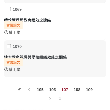
1069
勾選
績效管理與教育績效之連結
會議論文
蔡明學
account_circle
1070
勾選
地方教育視導與學校組織效能之關係
會議論文
蔡明學
account_circle
105
106
107
108
109
第一頁
上一頁
下一頁
最後一頁