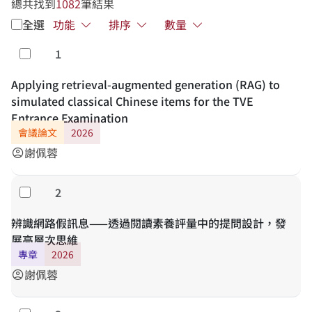
總共找到
1082
筆結果
全選
功能
排序
數量
1
勾選
Applying retrieval-augmented generation (RAG) to
simulated classical Chinese items for the TVE
Entrance Examination
會議論文
2026
謝佩蓉
account_circle
2
勾選
辨識網路假訊息——透過閱讀素養評量中的提問設計，發
展高層次思維
專章
2026
謝佩蓉
account_circle