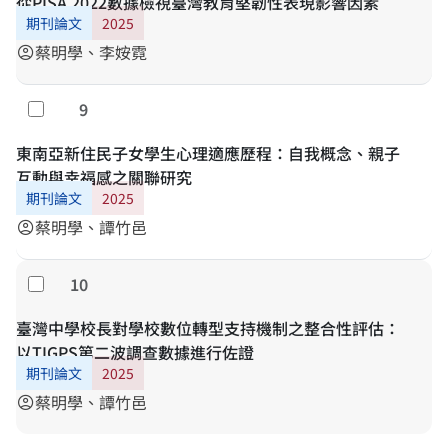
從PISA 2022數據檢視臺灣教育堅韌性表現影響因素
期刊論文
2025
蔡明學、李姲霓
account_circle
9
勾選
東南亞新住民子女學生心理適應歷程：自我概念、親子
互動與幸福感之關聯研究
期刊論文
2025
蔡明學、譚竹邑
account_circle
10
勾選
臺灣中學校長對學校數位轉型支持機制之整合性評估：
以TIGPS第二波調查數據進行佐證
期刊論文
2025
蔡明學、譚竹邑
account_circle