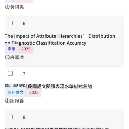
黃祺惠
account_circle
6
勾選
The Impact of Attribute Hierarchies’ Distribution
on Diagnostic Classification Accuracy
專章
2025
許嘉凌
account_circle
7
勾選
第四學習階段國語文閱讀表現水準描述芻議
期刊論文
2025
謝佩蓉
account_circle
8
勾選