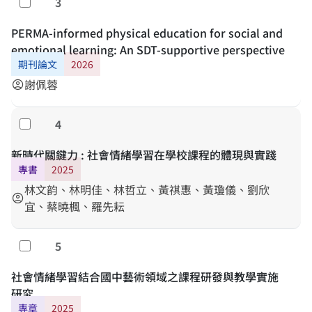
3
勾選
PERMA-informed physical education for social and
emotional learning: An SDT-supportive perspective
期刊論文
2026
謝佩蓉
account_circle
4
勾選
新時代關鍵力 : 社會情緒學習在學校課程的體現與實踐
專書
2025
林文韵、林明佳、林哲立、黃祺惠、黃瓊儀、劉欣
account_circle
宜、蔡曉楓、羅先耘
5
勾選
社會情緒學習結合國中藝術領域之課程研發與教學實施
研究
專章
2025