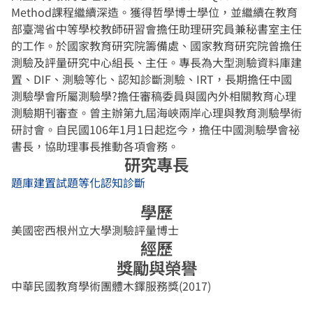
Method課程繼續深造。獲得哲學博士學位，並繼續在教育
部臺灣省中等學校教師研習會擔任助理研究員兼秘書室主任
的工作。於國家教育研究院籌備處、國家教育研究院曾擔任
測驗及評量研究中心組長、主任。專長為大型測驗資料庫建
置、DIF、測驗等化、認知診斷測驗、IRT，長期擔任中國
測驗學會所屬測驗學?擔任審稿委員與國內外相關教育心理
測驗期刊審查。曾主辦第九屆海峽兩岸心理與教育測驗學術
研討會。自民國106年1月1日起迄今，擔任中國測驗學會祕
書長，協助理事長推動各項會務。
研究專長
題庫建置
試題等化
認知診斷
學歷
美國密西根州立大學測驗評量博士
經歷
獎勵與榮譽
中華民國教育學術團體木鐸服務獎(2017)