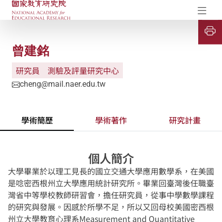
國家教育研究院-研究成果典藏庫
開
曾建銘
研究員
測驗及評量研究中心
cheng@mail.naer.edu.tw
學術簡歷
學術著作
研究計畫
個人簡介
大學畢業於以理工見長的國立交通大學應用數學系，在美國
是唸密西根州立大學應用統計研究所。畢業回臺灣後任職臺
灣省中等學校教師研習會，擔任研究員，從事中學數學課程
的研究與發展。因感於所學不足，所以又回母校美國密西根
州立大學教育心理系Measurement and Quantitative