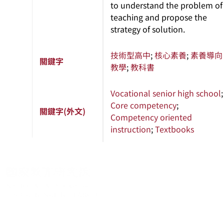
to understand the problem of
teaching and propose the
strategy of solution.
技術型高中
;
核心素養
;
素養導向
關鍵字
教學
;
教科書
Vocational senior high school
;
Core competency
;
關鍵字(外文)
Competency oriented
instruction
;
Textbooks