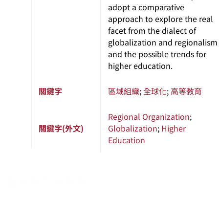
adopt a comparative
approach to explore the real
facet from the dialect of
globalization and regionalism
and the possible trends for
higher education.
關鍵字
區域組織
;
全球化
;
高等教育
Regional Organization
;
關鍵字(外文)
Globalization
;
Higher
Education