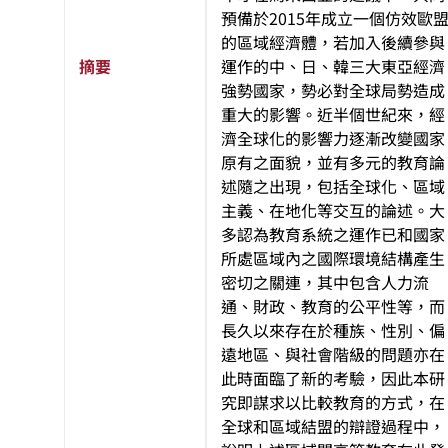
預備於2015年成立一個仿效歐
的區域經濟體，若加入後續參與
摘要
運作的中、日、韓三大東亞經濟
強勢國家，勢必對全球局勢造成
重大的影響。近半個世紀來，經
濟全球化的影響力逐漸改變國家
原有之面貌，並有多元的教育論
述隨之出現，包括全球化、區域
主義、在地化等交互的論述。大
多認為教育系統之運作已和國家
所處區域內之國際環境結構產生
密切之關連，其中包含人力流
通、財政、教育的公平性等，而
長久以來存在於種族、性別、偏
遠地區、與社會階級的問題亦在
此時面臨了新的考驗，因此本研
究即謀求以比較教育的方式，在
全球和區域結盟的辯證過程中，