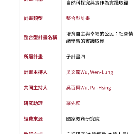
自然科探究與實作為實踐取徑
計畫類型
整合型計畫
培育自主與幸褔的公民：社會情
整合型計畫名稱
緒學習的實踐取徑
所屬計畫
子計畫四
計畫主持人
吳文龍
Wu, Wen-Lung
共同主持人
吳百興
Wu, Pai-Hsing
研究助理
羅先耘
經費來源
國家教育研究院