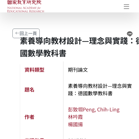
國家教育研究院-研究成果典藏庫
開
Li
回上一頁
素養導向教材設計—理念與實踐：
國數學教科書
資料類型
期刊論文
素養導向教材設計—理念與實
題名
踐：德國數學教科書
彭致翎
Peng, Chih-Ling
作者
林吟霞
楊國揚