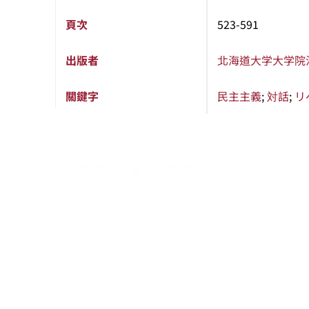
頁次
523-591
出版者
北海道大学大学院
關鍵字
民主主義
;
対話
;
リ
:::