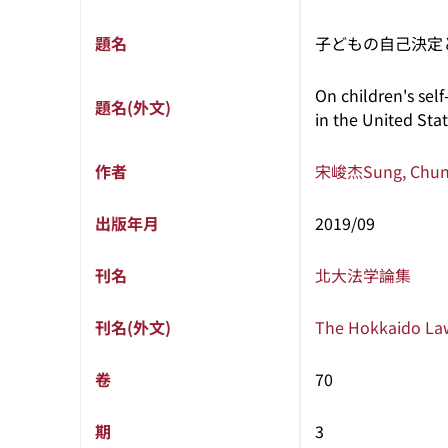
題名
子どもの自己決定
On children's self
題名(外文)
in the United Sta
作者
宋峻杰
Sung, Chun
出版年月
2019/09
刊名
北大法学論集
刊名(外文)
The Hokkaido La
卷
70
期
3