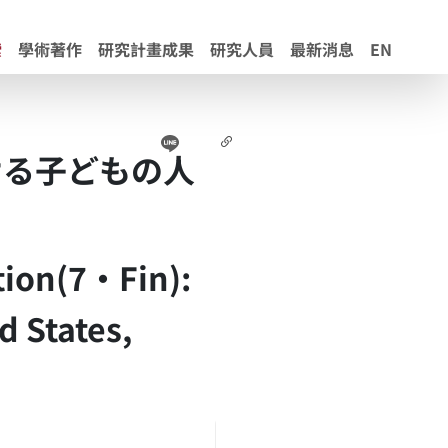
索
學術著作
研究計畫成果
研究人員
最新消息
EN
Line
Facebook
連結
ける子どもの人
tion(7・Fin):
d States,