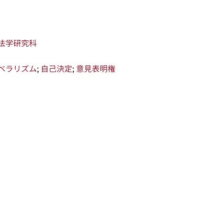
法学研究科
ベラリズム
;
自己決定
;
意見表明権
關於系統
學術資源
研究人員
系統簡介
進階檢索
研究人員
最新消息
學術著作
研究計畫成果