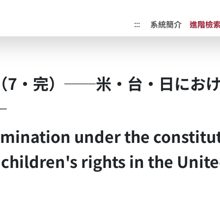
成果典藏庫
:::
系統簡介
進階檢
（7・完）──米・台・日にお
―
rmination under the constitu
 children's rights in the Unite