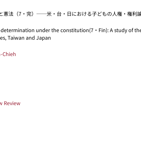
と憲法（7・完）──米・台・日における子どもの人権・権利
-determination under the constitution(7・Fin): A study of the
tes, Taiwan and Japan
-Chieh
w Review