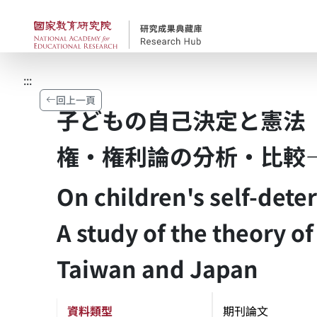
跳到主要內容
國家教育研究院-研究
:::
回上一頁
子どもの自己決定と憲法
権・権利論の分析・比較
On children's self-dete
A study of the theory of
Taiwan and Japan
資料類型
期刊論文