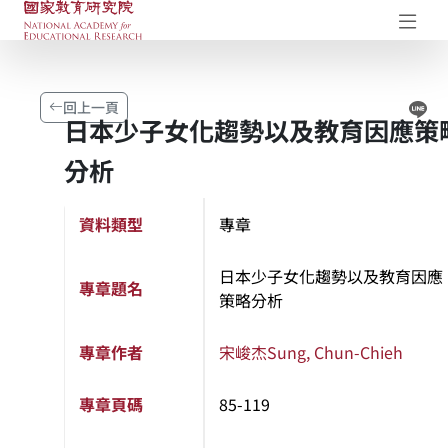
國家教育研究院-研究成果典藏庫
開
Li
回上一頁
日本少子女化趨勢以及教育因應策
分析
資料類型
專章
日本少子女化趨勢以及教育因應
專章題名
策略分析
專章作者
宋峻杰
Sung, Chun-Chieh
專章頁碼
85-119