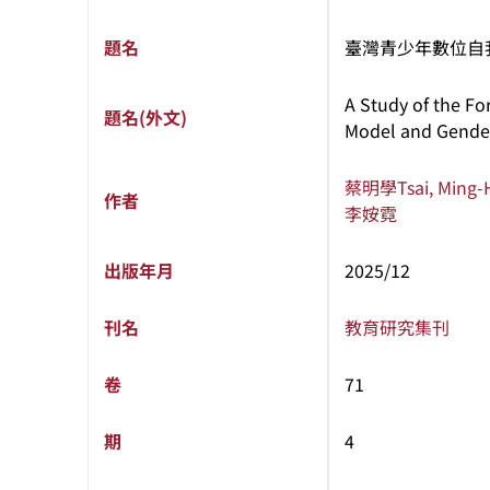
題名
臺灣青少年數位自我
A Study of the Fo
題名(外文)
Model and Gende
蔡明學
Tsai, Ming
作者
李姲霓
出版年月
2025/12
刊名
教育研究集刊
卷
71
期
4