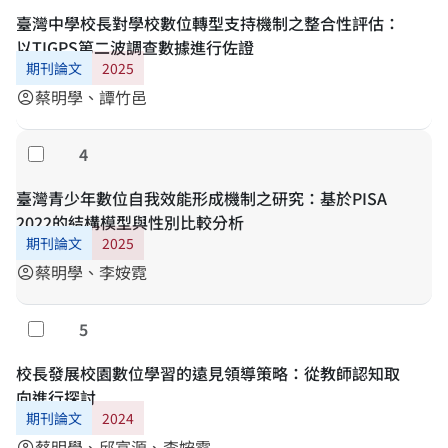
臺灣中學校長對學校數位轉型支持機制之整合性評估：
以TIGPS第二波調查數據進行佐證
期刊論文
2025
蔡明學、譚竹邑
account_circle
4
勾選
臺灣青少年數位自我效能形成機制之研究：基於PISA
2022的結構模型與性別比較分析
期刊論文
2025
蔡明學、李姲霓
account_circle
5
勾選
校長發展校園數位學習的遠見領導策略：從教師認知取
向進行探討
期刊論文
2024
蔡明學、邱富源、李姲霓
account_circle