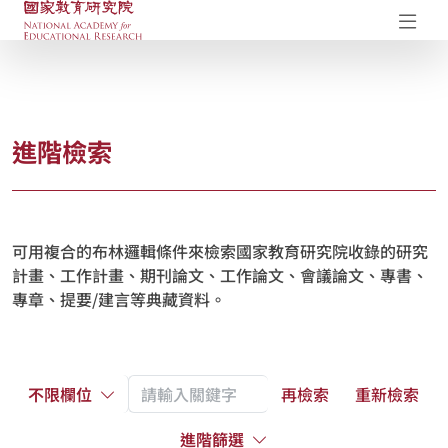
國家教育研究院-研究成果典藏庫
開
進階檢索
可用複合的布林邏輯條件來檢索國家教育研究院收錄的研究
計畫、工作計畫、期刊論文、工作論文、會議論文、專書、
專章、提要/建言等典藏資料。
不限欄位
再檢索
重新檢索
進階篩選