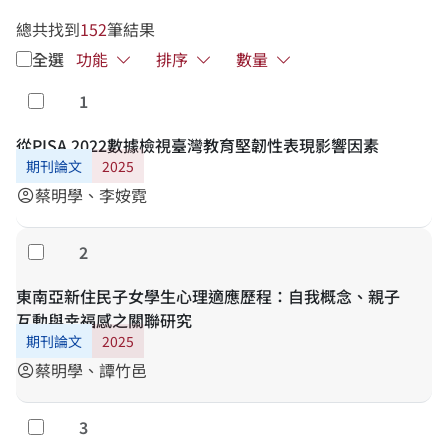
總共找到
152
筆結果
全選
功能
排序
數量
1
勾選
從PISA 2022數據檢視臺灣教育堅韌性表現影響因素
期刊論文
2025
蔡明學、李姲霓
account_circle
2
勾選
東南亞新住民子女學生心理適應歷程：自我概念、親子
互動與幸福感之關聯研究
期刊論文
2025
蔡明學、譚竹邑
account_circle
3
勾選