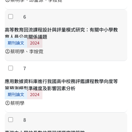
6
勾選
高等教育回流課程設計與評量模式研究：有關中小學教
育人員公共關係議題
期刊論文
2024
蔡明學、李姲霓
account_circle
7
勾選
應用數據資料庫進行我國高中校務評鑑課程教學向度等
第預測模型準確度及影響因素分析
期刊論文
2024
蔡明學
account_circle
8
勾選