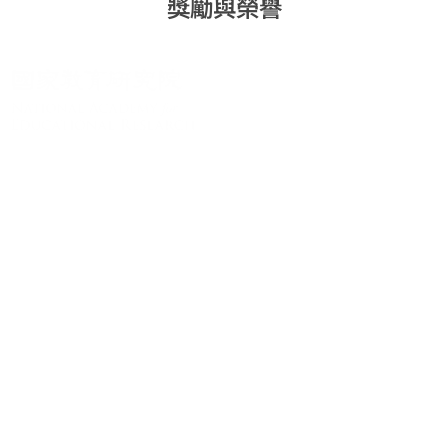
獎勵與榮譽
關於系統
系統簡介
最新消息
學術資源
進階檢索
學術著作
研究計畫成果