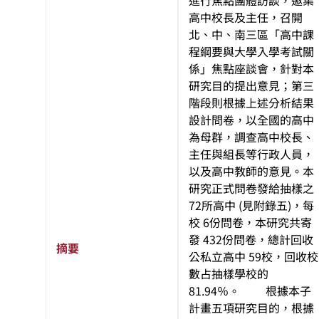
進行焦點團體訪談，邀集
高中校長及主任，召開
北、中、南三區「高中課
程綱要與大學入學考試關
係」焦點座談會，針對本
研究目的提出意見；第三
階段則根據上述分析結果
設計問卷，以全國的高中
為母群，調查高中校長、
主任與組長等行政人員，
以及高中教師的意見。本
研究正式問卷發給抽樣之
72所高中 (見附錄五)，每
校 6份問卷，本研究共寄
發 432份問卷，總計回收
摘要
公私立高中 59校，回收校
數占抽樣學校的
81.94％。 根據本子
計畫五項研究目的，根據