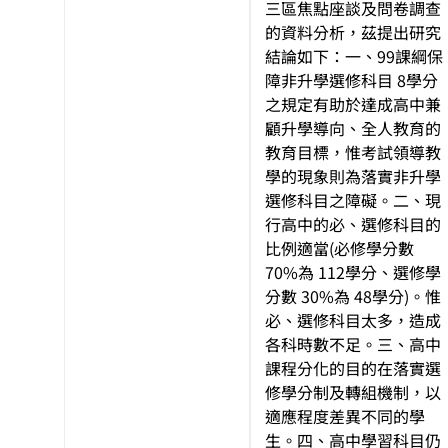
三區焦點座談及問卷調查
的資料分析，茲提出研究
結論如下：一、99課綱保
障非升學選修科目 8學分
之規定有助於達成高中兼
顧升學導向、全人教育的
教育目標，惟考試領導教
學的現象則為落實非升學
選修科目之障礙。二、現
行高中的必、選修科目的
比例適當(必修學分數
70%為 112學分、選修學
分數 30%為 48學分)。惟
必、選修科目太多，造成
各科時數不足。三、高中
課程分化的目的在落實選
修學分制及轉組機制，以
適應程度差異不同的學
生。四、高中學習科目仍