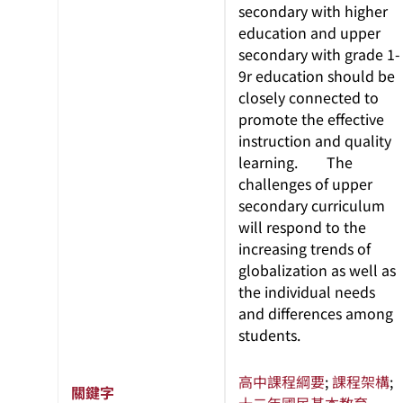
secondary with higher
education and upper
secondary with grade 1-
9r education should be
closely connected to
promote the effective
instruction and quality
learning. The
challenges of upper
secondary curriculum
will respond to the
increasing trends of
globalization as well as
the individual needs
and differences among
students.
高中課程綱要
;
課程架構
;
關鍵字