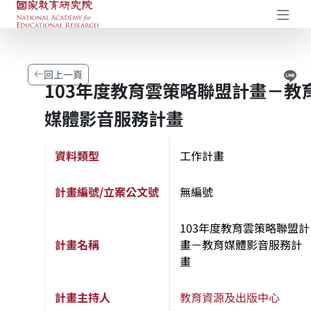
國家教育研究院-研究成果典藏庫
開
Li
回上一頁
103年度教育雲策略聯盟計畫－教
媒體影音服務計畫
資料類型
工作計畫
計畫編號/立案公文號
無編號
103年度教育雲策略聯盟計
計畫名稱
畫－教育媒體影音服務計
畫
計畫主持人
教育資源及出版中心