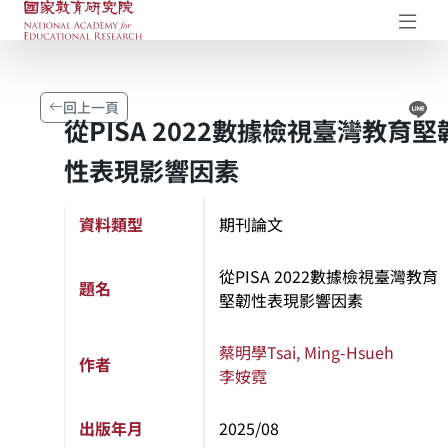
國家教育研究院-研究成果典藏庫
開
Li
回上一頁
從PISA 2022數據檢視臺灣教育堅
性表現影響因素
資料類型
期刊論文
從PISA 2022數據檢視臺灣教育
題名
堅韌性表現影響因素
蔡明學
Tsai, Ming-Hsueh
作者
李姲霓
出版年月
2025/08